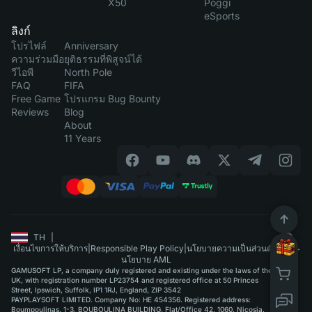
X50
Poggi
eSports
ลิงก์
โปรไฟล์
Anniversary
ความร่วมมือ
ยุติธรรมที่พิสูจน์ได้
วีไอพี
North Pole
FAQ
FIFA
Free Game
โปรแกรม Bug Bounty
Reviews
Blog
About
11 Years
TH
|
เงื่อนไขการให้บริการ
|
Responsible Play Policy
|
นโยบายความเป็นส่วนตัว
|
นโยบาย AML
GAMUSOFT LP, a company duly registered and existing under the laws of the
UK, with registration number LP23754 and registered office at 50 Princes
Street, Ipswich, Suffolk, IP1 1RJ, England, ZIP 3542
PAYPLAYSOFT LIMITED. Company No: HE 454356. Registered address:
Boumpoulinas, 1-3, BOUBOULINA BUILDING, Flat/Office 42, 1060, Nicosia.