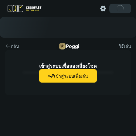
Poggi
กลับ
วิธีเล่น
เข้าสู่ระบบเพื่อลองเสี่ยงโชค
เข้าสู่ระบบเพื่อเล่น