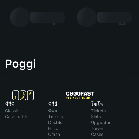
7
8
Poggi
พีวีพี
พีวีอี
โซโล
Classic
ซีซัน
Tickets
Case battle
Tickets
Slots
Double
Upgrader
Hi Lo
Tower
Crash
Cases