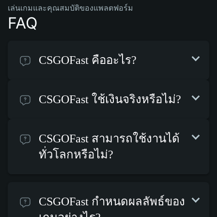
เล่นเกมและคุณสมบัติของแพลตฟอร์ม
FAQ
CSGOFast คืออะไร?
CSGOFast ใช้เงินจริงหรือไม่?
CSGOFast สามารถใช้งานได้
ทั่วโลกหรือไม่?
CSGOFast กำหนดผลลัพธ์ของ