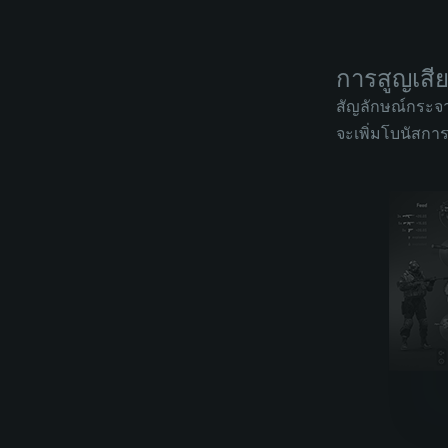
การสูญเสี
สัญลักษณ์กระจา
จะเพิ่มโบนัสกา