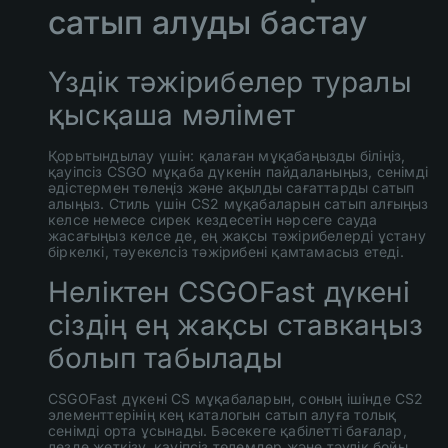
сатып алуды бастау
Үздік тәжірибелер туралы
қысқаша мәлімет
Қорытындылау үшін: қалаған мұқабаңызды біліңіз,
қауіпсіз CSGO мұқаба дүкенін пайдаланыңыз, сенімді
әдістермен төлеңіз және ақылды сағаттарды сатып
алыңыз. Стиль үшін CS2 мұқабаларын сатып алғыңыз
келсе немесе сирек кездесетін нәрсеге сауда
жасағыңыз келсе де, ең жақсы тәжірибелерді ұстану
біркелкі, тәуекелсіз тәжірибені қамтамасыз етеді.
Неліктен CSGOFast дүкені
сіздің ең жақсы ставкаңыз
болып табылады
CSGOFast дүкені CS мұқабаларын, соның ішінде CS2
элементтерінің кең каталогын сатып алуға толық
сенімді орта ұсынады. Бәсекеге қабілетті бағалар,
лезде жеткізу, қауіпсіз төлемдер және тәулік бойы