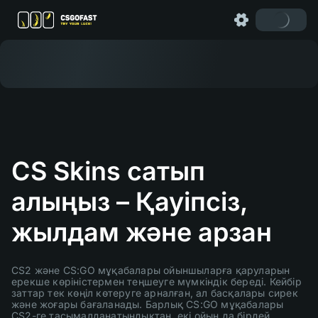
CS Skins сатып
алыңыз – Қауіпсіз,
жылдам және арзан
CS2 және CS:GO мұқабалары ойыншыларға қаруларын
ерекше көріністермен теңшеуге мүмкіндік береді. Кейбір
заттар тек көңіл көтеруге арналған, ал басқалары сирек
және жоғары бағаланады. Барлық CS:GO мұқабалары
CS2-ге тасымалданатындықтан, екі ойын да бірдей