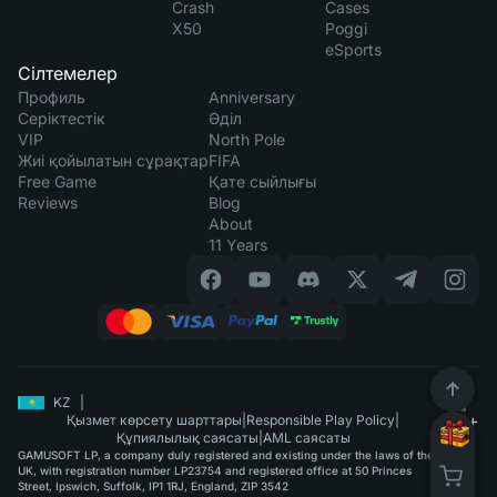
Crash
Cases
X50
Poggi
eSports
Сілтемелер
Профиль
Anniversary
Серіктестік
Әділ
VIP
North Pole
Жиі қойылатын сұрақтар
FIFA
Free Game
Қате сыйлығы
Reviews
Blog
About
11 Years
KZ
|
Қызмет көрсету шарттары
|
Responsible Play Policy
|
Құпиялылық саясаты
|
AML саясаты
GAMUSOFT LP, a company duly registered and existing under the laws of the
UK, with registration number LP23754 and registered office at 50 Princes
Street, Ipswich, Suffolk, IP1 1RJ, England, ZIP 3542