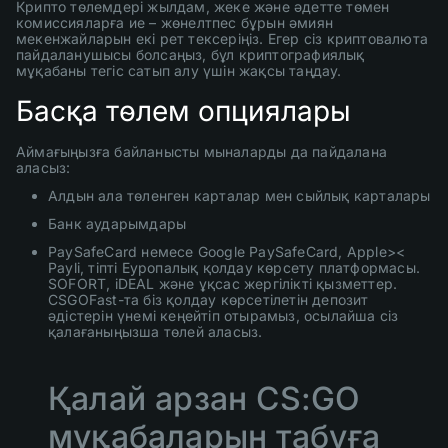
Крипто төлемдері жылдам, жеке және әдетте төмен
комиссияларға ие – жөнелтпес бұрын әмиян
мекенжайларын екі рет тексеріңіз. Егер сіз криптовалюта
пайдаланушысы болсаңыз, бұл криптографиялық
мұқабаны тегіс сатып алу үшін жақсы таңдау.
Басқа төлем опциялары
Аймағыңызға байланысты мыналарды да пайдалана
аласыз:
Алдын ала төленген карталар мен сыйлық карталары
Банк аударымдары
PaySafeCard немесе Google PaySafeCard, Apple><
Payli, тіпті Еуропалық қолдау көрсету платформасы.
SOFORT, iDEAL және ұқсас жергілікті қызметтер.
CSGOFast-та біз қолдау көрсетілетін депозит
әдістерін үнемі кеңейтіп отырамыз, осылайша сіз
қалағаныңызша төлей аласыз.
Қалай арзан CS:GO
мұқабаларын табуға