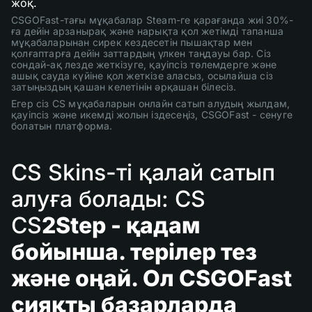
жоқ.
CSGOFast-тағы мұқабалар Steam-ге қарағанда жиі 30%-
ға дейін арзанырақ және нарықта қол жетімді тапанша
мұқабаларынан сирек кездесетін пышақтар мен
қолғаптарға дейін заттардың үлкен таңдауы бар. Сіз
сондай-ақ лезде жеткізуге, қауіпсіз төлемдерге және
ашық сауда күйіне қол жеткізе аласыз, осылайша сіз
затыңыздың қашан келетінін әрқашан білесіз.
Егер сіз CS мұқабаларын онлайн сатып алудың жылдам,
қауіпсіз және икемді жолын іздесеңіз, CSGOFast - сенуге
болатын платформа.
CS Skins-ті қалай сатып
алуға болады: CS
CS
2Step - қадам
бойынша. терілер тез
және оңай. Ол CSGOFast
сияқты базарларда