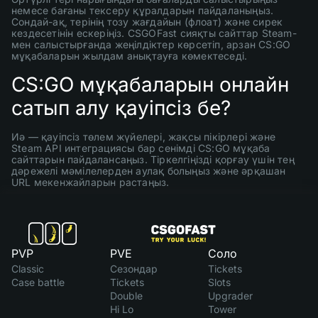
немесе бағаны тексеру құралдарын пайдаланыңыз.
Сондай-ақ, терінің тозу жағдайын (флоат) және сирек
кездесетінін ескеріңіз. CSGOFast сияқты сайттар Steam-
мен салыстырғанда жеңілдіктер көрсетіп, арзан CS:GO
мұқабаларын жылдам анықтауға көмектеседі.
CS:GO мұқабаларын онлайн
сатып алу қауіпсіз бе?
Иә — қауіпсіз төлем жүйелері, жақсы пікірлері және
Steam API интеграциясы бар сенімді CS:GO мұқаба
сайттарын пайдалансаңыз. Тіркелгіңізді қорғау үшін тең
дәрежелі мәмілелерден аулақ болыңыз және әрқашан
URL мекенжайларын растаңыз.
PVP
PVE
Соло
Classic
Сезондар
Tickets
Case battle
Tickets
Slots
Double
Upgrader
Hi Lo
Tower