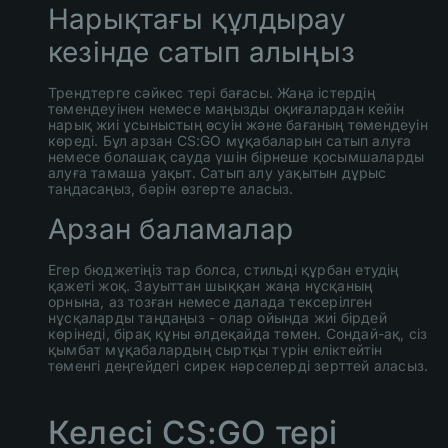
Нарықтағы құлдырау
кезінде сатып алыңыз
Трендтерге сәйкес тері бағасы. Жаңа істердің
төмендеуінен немесе маңызды оқиғалардан кейін
нарық жиі ұсыныстың өсуін және бағаның төмендеуін
көреді. Бұл арзан CS:GO мұқабаларын сатып алуға
немесе болашақ сауда үшін бірнеше қосымшаларды
алуға тамаша уақыт. Сатып алу уақытын дұрыс
таңдасаңыз, бәрін өзгерте аласыз.
Арзан баламалар
Егер бюджетіңіз тар болса, стильді құрбан етудің
қажеті жоқ. Зауыттан шыққан жаңа нұсқаның
орнына, аз тозған немесе далада тексерілген
нұсқаларды таңдаңыз - олар ойында жиі бірдей
көрінеді, бірақ құны әлдеқайда төмен. Сондай-ақ, сіз
қымбат мұқабалардың сыртқы түрін еліктейтін
төменгі деңгейдегі сирек нәрселерді зерттей аласыз.
Келесі CS:GO тері