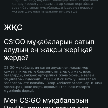
қолдау көрсету арқылы сіз әрқашан қорғайсыз -
арзан бастапқы мұқабаларды іздесеңіз немесе
жоғары деңгейлі пышақпен иілсеңіз де.
ЖҚС
CS:GO мұқабаларын сатып
алудың ең жақсы жері қай
жерде?
CS:GO мұқабаларын сатып алудың ең жақсы жері
қажеттіліктеріңізге байланысты. Егер сіз жақсырақ
бағаларды, көбірек әртүрлілікті және бірнеше төлем
опцияларын іздесеңіз, CSGOFast сияқты үшінші тарап
базарлары өте қолайлы. Олар көбінесе Steam нарығынан
арзанырақ және нақты ақшамен транзакцияларға
мүмкіндік береді.
Мен CS:GO мұқабаларын