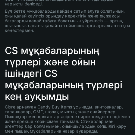
нарықты бөліседі.
Бұл бетте мұқабаларды қайдан сатып алуға болатынын,
оны қалай қауіпсіз орындау керектігін және ең жақсы
бағаларды қалай табуға болатынын үйренесіз — артық
шығынсыз сапаны қалайтын ойыншыларға арналған нақты
кеңестермен.
CS мұқабаларының
түрлері және ойын
ішіндегі CS
мұқабаларының түрлері
кең ауқымды
Сізге арналған Candy Buy Items ұсынады. винтовкалар,
тапаншалар, СМГ, шолақ мылтық және снайперлер.
Пышақтар мен қолғаптар әсіресе сирек кездесетіндігімен
және ерекше көрінісімен танымал. Стикерлер мен
агенттер бар болғанымен, ойыншылардың көпшілігі қару
мен пышақ мұқабаларына назар аударады.