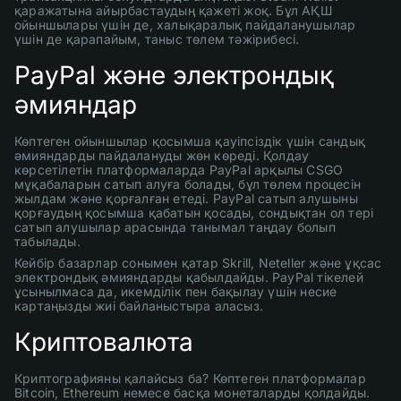
қаражатына айырбастаудың қажеті жоқ. Бұл АҚШ
ойыншылары үшін де, халықаралық пайдаланушылар
үшін де қарапайым, таныс төлем тәжірибесі.
PayPal және электрондық
әмияндар
Көптеген ойыншылар қосымша қауіпсіздік үшін сандық
әмияндарды пайдалануды жөн көреді. Қолдау
көрсетілетін платформаларда PayPal арқылы CSGO
мұқабаларын сатып алуға болады, бұл төлем процесін
жылдам және қорғалған етеді. PayPal сатып алушыны
қорғаудың қосымша қабатын қосады, сондықтан ол тері
сатып алушылар арасында танымал таңдау болып
табылады.
Кейбір базарлар сонымен қатар Skrill, Neteller және ұқсас
электрондық әмияндарды қабылдайды. PayPal тікелей
ұсынылмаса да, икемділік пен бақылау үшін несие
картаңызды жиі байланыстыра аласыз.
Криптовалюта
Криптографияны қалайсыз ба? Көптеген платформалар
Bitcoin, Ethereum немесе басқа монеталарды қолдайды.