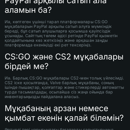
PayPal арқылы сатып ала
аламын ба?
Иә, көптеген үшінші тарап платформалары CS:GO
мұқабаларын PayPal арқылы сатып алуға мүмкіндік
береді, бұл сатып алушыларға қосымша қауіпсіздік
ұсынады. Сайттың төлем әдісі ретінде PayPal қызметін
қолдайтынына көз жеткізіңіз және әрқашан заңды
платформада екеніңізді екі рет тексеріңіз.
CS:GO және CS2 мұқабалары
бірдей ме?
Иә. Барлық CS:GO мұқабалары CS2-мен толық үйлесімді.
CS2 іске қосылғанда, Valve барлық мұқабаны, соның
ішінде пышақтар, қолғаптар және стикерлерді автоматты
түрде тасымалдады, осылайша сіз жаңа ойында бар
инвентарыңызды пайдалана аласыз.
Мұқабаның арзан немесе
қымбат екенін қалай білемін?
Әртүрлі тері нарығындағы бағаларды салыстырыңыз