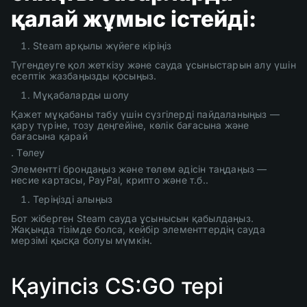
қалай жұмыс істейді:
Steam арқылы жүйеге кіріңіз
Түгендеуге қол жеткізу және сауда ұсыныстарын алу үшін
есептік жазбаңызды қосыңыз.
Мұқабаларды шолу
Қажет мұқабаны табу үшін сүзгілерді пайдаланыңыз —
қару түріне, тозу деңгейіне, көлік бағасына және
бағасына қарай
. Төлеу
Элементті брондаңыз және төлем әдісін таңдаңыз —
несие картасы, PayPal, крипто және т.б..
Теріңізді алыңыз
Бот жіберген Steam сауда ұсынысын қабылдаңыз.
Жақында тізімде болса, кейбір элементтердің сауда
мерзімі қысқа болуы мүмкін.
Қауіпсіз CS:GO тері