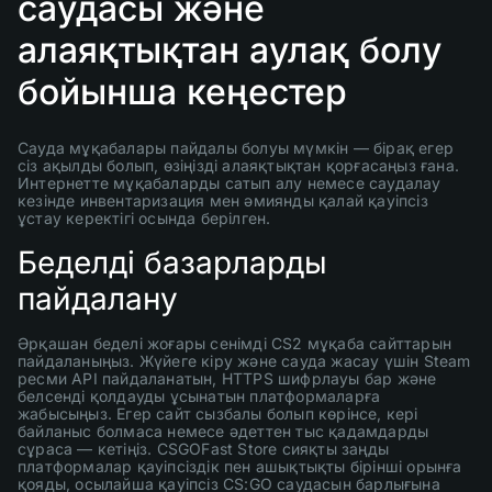
саудасы және
алаяқтықтан аулақ болу
бойынша кеңестер
Сауда мұқабалары пайдалы болуы мүмкін — бірақ егер
сіз ақылды болып, өзіңізді алаяқтықтан қорғасаңыз ғана.
Интернетте мұқабаларды сатып алу немесе саудалау
кезінде инвентаризация мен әмиянды қалай қауіпсіз
ұстау керектігі осында берілген.
Беделді базарларды
пайдалану
Әрқашан беделі жоғары сенімді CS2 мұқаба сайттарын
пайдаланыңыз. Жүйеге кіру және сауда жасау үшін Steam
ресми API пайдаланатын, HTTPS шифрлауы бар және
белсенді қолдауды ұсынатын платформаларға
жабысыңыз. Егер сайт сызбалы болып көрінсе, кері
байланыс болмаса немесе әдеттен тыс қадамдарды
сұраса — кетіңіз. CSGOFast Store сияқты заңды
платформалар қауіпсіздік пен ашықтықты бірінші орынға
қояды, осылайша қауіпсіз CS:GO саудасын барлығына