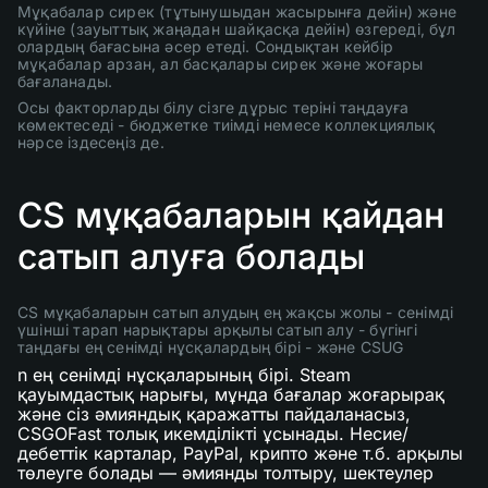
Мұқабалар сирек (тұтынушыдан жасырынға дейін) және
күйіне (зауыттық жаңадан шайқасқа дейін) өзгереді, бұл
олардың бағасына әсер етеді. Сондықтан кейбір
мұқабалар арзан, ал басқалары сирек және жоғары
бағаланады.
Осы факторларды білу сізге дұрыс теріні таңдауға
көмектеседі - бюджетке тиімді немесе коллекциялық
нәрсе іздесеңіз де.
CS мұқабаларын қайдан
сатып алуға болады
CS мұқабаларын сатып алудың ең жақсы жолы - сенімді
үшінші тарап нарықтары арқылы сатып алу - бүгінгі
таңдағы ең сенімді нұсқалардың бірі - және CSUG
n ең сенімді нұсқаларының бірі. Steam
қауымдастық нарығы, мұнда бағалар жоғарырақ
және сіз әмияндық қаражатты пайдаланасыз,
CSGOFast толық икемділікті ұсынады. Несие/
дебеттік карталар, PayPal, крипто және т.б. арқылы
төлеуге болады — әмиянды толтыру, шектеулер