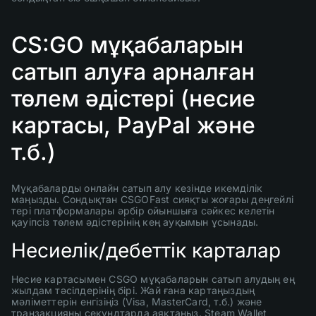
CS:GO мұқабаларын
сатып алуға арналған
төлем әдістері (несие
картасы, PayPal және
т.б.)
Мұқабаларды онлайн сатып алу кезінде икемділік
маңызды. Сондықтан CSGOFast сияқты жоғары деңгейлі
тері платформалары әрбір ойыншыға сәйкес келетін
қауіпсіз төлем әдістерінің кең ауқымын ұсынады.
Несиелік/дебеттік карталар
Несие картасымен CSGO мұқабаларын сатып алудың ең
жылдам тәсілдерінің бірі. Жай ғана картаңыздың
мәліметтерін енгізіңіз (Visa, MasterCard, т.б.) және
транзакцияны секундтарда аяқтаңыз. Steam Wallet