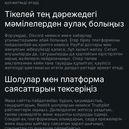
қолжетімді етеді.
Тікелей тең дәрежедегі
мәмілелерден аулақ болыңыз
Форумдар, Discord немесе жеке хабарлар
ұсыныстарымен абай болыңыз. Егер біреу платформаны
пайдаланбай-ақ крипто немесе PayPal достары мен
жанұясын жіберуіңізді қаласа, бұл қызыл жалау. Сатып
алушыларды да, сатушыларды да қорғайтын кірістірілген
нарық жүйелерін пайдаланыңыз. Олар төлем
аяқталғаннан кейін ғана тауарды құлыптап, қауіпсіз
жеткізуді қамтамасыз ететін делдал ретінде әрекет етеді.
Шолулар мен платформа
саясаттарын тексеріңіз
Жаңа сайтты пайдаланбас бұрын, қауымдастық
тақырыптарын, Reddit шолуларын немесе Trustpilot
рейтингтерін оқыңыз. Дәлелденген жеткізу уақытын,
төлем сенімділігін және жауапты қолдауды іздеңіз.
Сондай-ақ платформаның алымдарын, сауда ережелерін
және ақшаны қайтару саясатын қарап шығыңыз,
сондықтан сіз ешқашан ойланбайсыз.