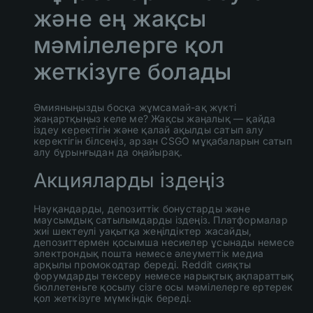
және ең жақсы
мәмілелерге қол
жеткізуге болады
Әмияныңызды босқа жұмсамай-ақ жүкті
жаңартқыңыз келе ме? Жақсы жаңалық — қайда
іздеу керектігін және қалай ақылды сатып алу
керектігін білсеңіз, арзан CSGO мұқабаларын сатып
алу бұрынғыдан да оңайырақ.
Акцияларды іздеңіз
Науқандарды, депозиттік бонустарды және
маусымдық сатылымдарды іздеңіз. Платформалар
жиі шектеулі уақытқа жеңілдіктер жасайды,
депозиттермен қосымша несиелер ұсынады немесе
электрондық пошта немесе әлеуметтік медиа
арқылы промокодтар береді. Reddit сияқты
форумдарды тексеру немесе нарықтық ақпараттық
бюллетеньге қосылу сізге осы мәмілелерге ертерек
қол жеткізуге мүмкіндік береді.