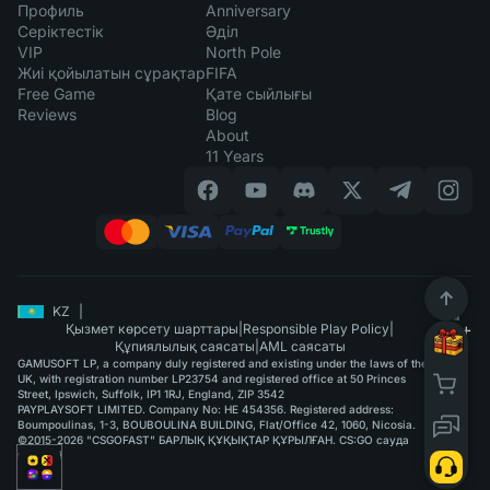
Профиль
Anniversary
Серіктестік
Әділ
VIP
North Pole
Жиі қойылатын сұрақтар
FIFA
Free Game
Қате сыйлығы
Reviews
Blog
About
11 Years
KZ
|
Қызмет көрсету шарттары
|
Responsible Play Policy
|
Құпиялылық саясаты
|
AML саясаты
GAMUSOFT LP, a company duly registered and existing under the laws of the
UK, with registration number LP23754 and registered office at 50 Princes
Street, Ipswich, Suffolk, IP1 1RJ, England, ZIP 3542
PAYPLAYSOFT LIMITED. Company No: HE 454356. Registered address:
Boumpoulinas, 1-3, BOUBOULINA BUILDING, Flat/Office 42, 1060, Nicosia.
©2015-2026 "CSGOFAST" БАРЛЫҚ ҚҰҚЫҚТАР ҚҰРЫЛҒАН. CS:GO сауда
қызметі