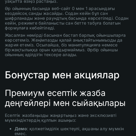
уақытта өзіңіз растаңыз.
Әр ойынның басында веб-сайт 0 мен 1 арасындағы
кездейсоқ санды жасайды. Содан кейін бұл сан
шифрланады және раундтың басында көрсетіледі. Содан
кейін, режимге байланысты сан бетте табуға болатын
формулаға көбейтіледі.
Жасалған нөмірді басынан бастап барлық ойыншыларға
көрсетеміз. Жеңімпазды қалай анықтайтынымызды да
жария етеміз. Осылайша, біз манипуляцияға немесе
біржақтылыққа орын қалдырмаймыз. Әрбір ойыншы
ойынның әділдігін тексере алады.
Бонустар мен акциялар
Премиум есептік жазба
деңгейлері мен сыйақылары
Есептік жазбаңызды жаңартыңыз және эксклюзивті
мүмкіндіктердің құлпын ашыңыз:
Демо
: қолжетімділік шектеулі, ақшаны алу мүмкін
емес.