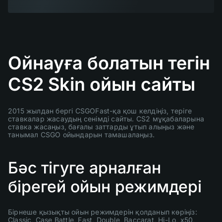
Ойнауға болатын тегін
CS2 Skin ойын сайты
2015 жылдан бергі CSGOFast-қа қош келдіңіз, теріге
ставкалар жасаудың сенімді сайты. CS2 мұқабаларына
ставка жасаңыз, бағалы заттарды ұтып алыңыз және
танымал CSGO ойындарын тамашалаңыз.
Бәс тігуге арналған
бірегей ойын режимдері
Бірнеше қызықты ойын режимдерін қолданып көріңіз:
Classic, Case Battle, Fast, Double, Baccarat, Hi-Lo, x50,