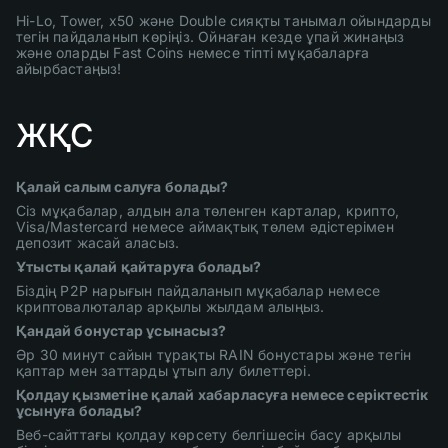
Hi-Lo, Tower, x50 және Double сияқты танымал ойындарды
тегін пайдаланып көріңіз. Ойнаған кезде ұпай жинаңыз
және оларды Fast Coins немесе тіпті мұқабаларға
айырбастаңыз!
ЖҚС
Қалай салым салуға болады?
Сіз мұқабалар, алдын ала төленген карталар, крипто,
Visa/Mastercard немесе аймақтық төлем әдістерімен
депозит жасай аласыз.
Ұтысты қалай қайтаруға болады?
Біздің P2P нарығын пайдаланып мұқабалар немесе
криптовалюталар арқылы жылдам алыңыз.
Қандай бонустар ұсынасыз?
Әр 30 минут сайын тұрақты RAIN бонустары және тегін
қаптар мен заттарды ұтып алу билеттері.
Қолдау қызметіне қалай хабарласуға немесе серіктестік
ұсынуға болады?
Веб-сайттағы қолдау көрсету белгішесін басу арқылы