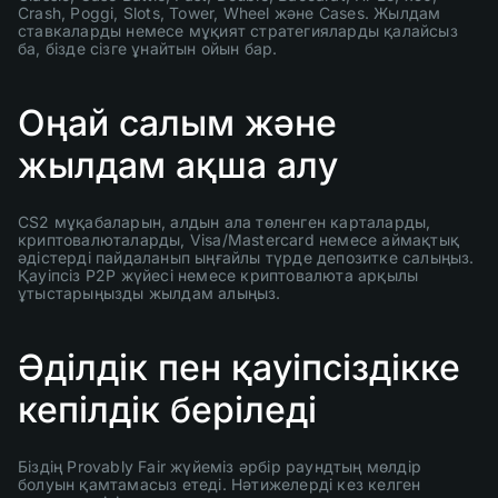
Crash, Poggi, Slots, Tower, Wheel және Cases. Жылдам
ставкаларды немесе мұқият стратегияларды қалайсыз
ба, бізде сізге ұнайтын ойын бар.
Оңай салым және
жылдам ақша алу
CS2 мұқабаларын, алдын ала төленген карталарды,
криптовалюталарды, Visa/Mastercard немесе аймақтық
әдістерді пайдаланып ыңғайлы түрде депозитке салыңыз.
Қауіпсіз P2P жүйесі немесе криптовалюта арқылы
ұтыстарыңызды жылдам алыңыз.
Әділдік пен қауіпсіздікке
кепілдік беріледі
Біздің Provably Fair жүйеміз әрбір раундтың мөлдір
болуын қамтамасыз етеді. Нәтижелерді кез келген