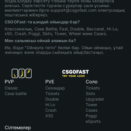
біздің қолдау көрсету тобына тәулік бойы хабарласа
аласыз. Серіктестік туралы сұраулар үшін ұсыныс
мәліметтерімен бірге support@csgofast.com электрондық
поштасына жіберіңіз.
CSGOFast-та қандай ойындар бар?
Классикалық, Case Battle, Fast, Double, Baccarat, Hi-Lo,
x50, Crash, Poggi, Slots, Tower, Wheel және Cases.
Мен салымсыз ойнай аламын ба?
Иә, бізде "Ойнауға тегін" бөлімі бар. Ойын ойнаңыз, ұпай
жинаңыз және оларды сыйақыға айырбастаңыз.
PVP
PVE
Соло
Classic
Сезондар
Tickets
Case battle
Tickets
Slots
Double
Upgrader
Hi Lo
Tower
Crash
Cases
X50
Poggi
eSports
Сілтемелер