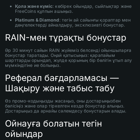
Қола және күміс
: көбірек ойындар, сыйлықтар және
FreeCoins құлпын ашыңыз.
Platinum & Diamond
: тегін ай сайынғы қораптар мен
дөңгелектерді айналдыру, эксклюзивті бонустар.
RAIN-мен тұрақты бонустар
Әр 30 минут сайын RAIN жүйеміз белсенді ойыншыларға
бонустар таратады. Оңай қатысыңыз: қарапайым
шарттарды орындап, жүлде қорының бір бөлігін ұтып алу
мүмкіндігіне ие болыңыз.
Реферал бағдарламасы —
Шақыру және табыс табу
Өз промо-кодыңызды жасаңыз, оны достарыңызбен
бөлісіңіз және олар тіркелген кезде бонустар алыңыз.
Достарыңыз да арнайы сәлемдесу бонустарын алады.
Ойнауға болатын тегін
ойындар