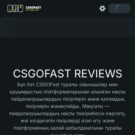
CSGOFAST REVIEWS
Бұл бет CSGOFast туралы ойыншылар мен
қауымдастық платформаларынан алынған нақты
пайдаланушылардың пікірлерін және қоғамдық
пікірлерін жинақтайды. Мақсаты —
пайдаланушылардың нақты тәжірибесін көрсету,
жиі кездесетін пікірлерді атап өту және
платформаның қалай қабылданатыны туралы