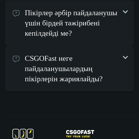
Пікірлер әрбір пайдаланушы
үшін бірдей тәжірибені
кепілдейді ме?
CSGOFast неге
пайдаланушылардың
пікірлерін жариялайды?