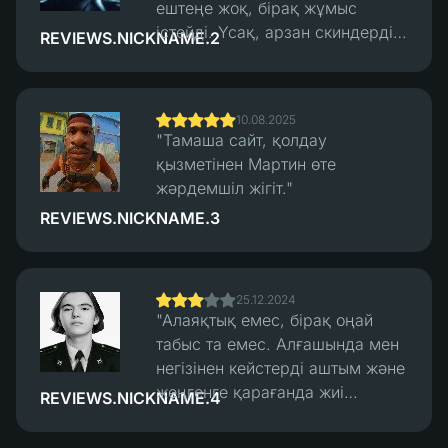
ештеңе жоқ, бірақ жұмыс
істейді. Үсақ, арзан скиндерді
REVIEWS.NICKNAME.2
салу және алу жақсы жұмыс
істейді, трейдтерде ешқандай
мәселе болған жоқ. Бірнеше
10.08.2025
төлем нұсқалары бар. Қолдау
"Тамаша сайт, қолдау
жылдам жауап берді, алулар
қызметінен Мартин өте
жылдам болды."
жәрдемшіл жігіт."
REVIEWS.NICKNAME.3
25.12.2024
"Алаяқтық емес, бірақ оңай
табыс та емес. Алғашында мен
негізінен кейстерді аштым және
жеңгенге қарағанда жиі
REVIEWS.NICKNAME.4
жеңілдім. Айтарлықтай көп,
дәлірек айтсам. Кейін мен