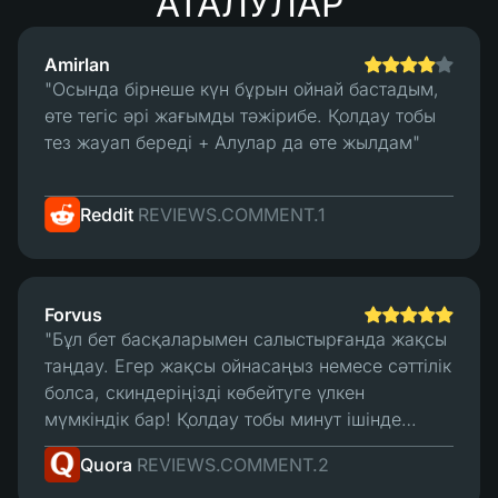
АТАЛУЛАР
жалпы алғанда мен анық
пайдадамын :)"
Amirlan
"Осында бірнеше күн бұрын ойнай бастадым,
өте тегіс әрі жағымды тәжірибе. Қолдау тобы
тез жауап береді + Алулар да өте жылдам"
Reddit
REVIEWS.COMMENT.1
Forvus
"Бұл бет басқаларымен салыстырғанда жақсы
таңдау. Егер жақсы ойнасаңыз немесе сәттілік
болса, скиндеріңізді көбейтуге үлкен
мүмкіндік бар! Қолдау тобы минут ішінде
жауап береді және оның сауда жүйесі жақсы.
Quora
REVIEWS.COMMENT.2
Менің ойымша, бұл үздік бет."