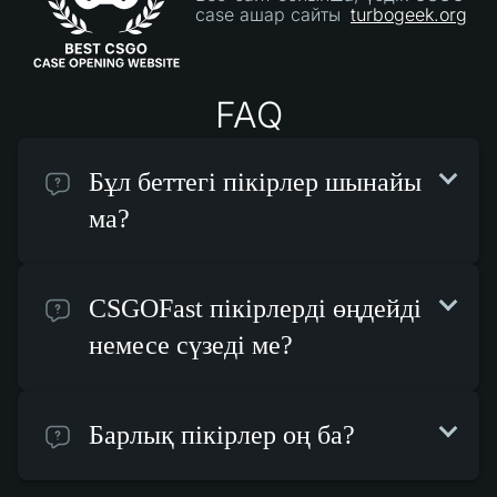
case ашар сайты
turbogeek.org
FAQ
Бұл беттегі пікірлер шынайы
ма?
CSGOFast пікірлерді өңдейді
немесе сүзеді ме?
Барлық пікірлер оң ба?