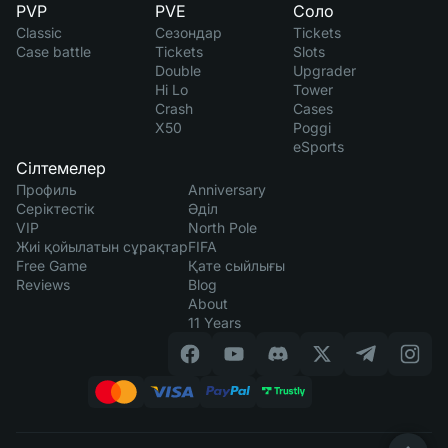
PVP
PVE
Соло
Classic
Сезондар
Tickets
Case battle
Tickets
Slots
Double
Upgrader
Hi Lo
Tower
Crash
Cases
X50
Poggi
eSports
Сілтемелер
Профиль
Anniversary
Серіктестік
Әділ
VIP
North Pole
Жиі қойылатын сұрақтар
FIFA
Free Game
Қате сыйлығы
Reviews
Blog
About
11 Years