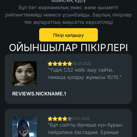
ашықтық құру
Бұл бет жарнамалық емес және қызметті
рейтингтемейді немесе ұсынбайды. Барлық пікірлер
тек ақпараттық мақсатта көрсетіледі
Пікір қалдыру
ОЙЫНШЫЛАР ПІКІРЛЕРІ
08.03.2025
"Үздік CS2 кейс ашу сайты,
тамаша қолдау жұмысы 10/10."
REVIEWS.NICKNAME.1
03.11.2025
"Бұл сайтты бірнеше күн бұрын
пайдалана бастадым. Ерекше