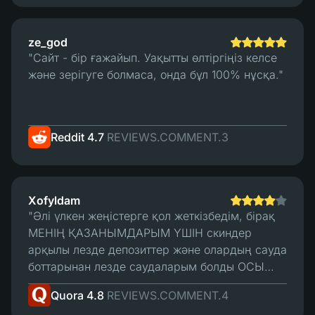
ze_god
"Сайт - бір ғажайып. Уақытты өлтіргіңіз келсе
және зерігуге болмаса, онда бұл 100% нұсқа."
Reddit 4.7
REVIEWS.COMMENT.3
Xofyldam
"Әлі үлкен жеңістерге қол жеткізбедім, бірақ
МЕНІҢ ҚАЗАНЫМДАРЫМ ҮШІН скиндер
арқылы лезде депозиттер және олардың сауда
боттарынан лезде саудаларым болды ОСЫ
УАҚЫТҚА ДЕЙІН. Барлығы, осы уақытқа дейін,
Quora 4.8
REVIEWS.COMMENT.4
жақсы. Менің жалғыз "шағымдануым" - бұл