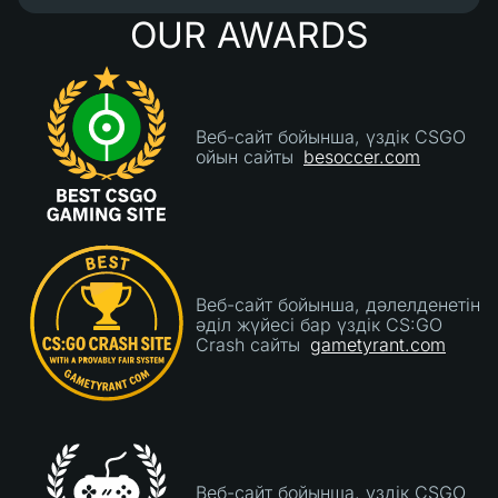
менің скиндерімнің көбірек қабылдануы үшін
OUR AWARDS
олардың депозит боттарының қабылдауын
тілеуім. 4/5 - Сайттың осы уақытқа дейінгідей
сенімді болып қалатынына үміттенемін."
Веб-сайт бойынша, үздік CSGO
ойын сайты
besoccer.com
Веб-сайт бойынша, дәлелденетін
әділ жүйесі бар үздік CS:GO
Crash сайты
gametyrant.com
Веб-сайт бойынша, үздік CSGO