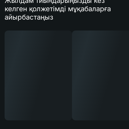
Жылдам тиындарыңызды кез
келген қолжетімді мұқабаларға
айырбастаңыз