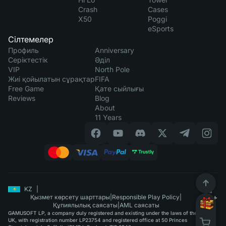
Crash
Cases
X50
Poggi
eSports
Сілтемелер
Профиль
Anniversary
Серіктестік
Әділ
VIP
North Pole
Жиі қойылатын сұрақтар
FIFA
Free Game
Қате сыйлығы
Reviews
Blog
About
11 Years
KZ
|
Қызмет көрсету шарттары
|
Responsible Play Policy
|
Құпиялылық саясаты
|
AML саясаты
GAMUSOFT LP, a company duly registered and existing under the laws of the
UK, with registration number LP23754 and registered office at 50 Princes