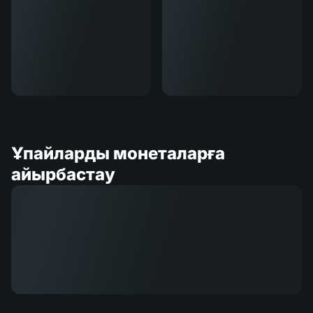
Ұпайларды монеталарға
айырбастау