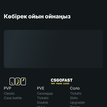
Көбірек ойын ойнаңыз
PVP
PVE
Соло
Classic
Сезондар
Tickets
Case battle
Tickets
Slots
Double
Upgrader
Hi Lo
Tower