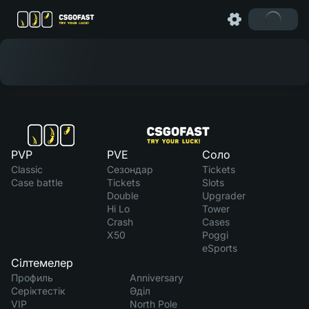
PVP
PVE
Соло
Classic
Сезондар
Tickets
Case battle
Tickets
Slots
Double
Upgrader
Hi Lo
Tower
Crash
Cases
X50
Poggi
eSports
Сілтемелер
Профиль
Anniversary
Серіктестік
Әділ
VIP
North Pole