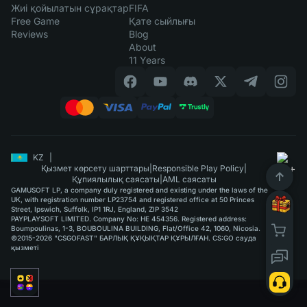
Жиі қойылатын сұрақтар
FIFA
Free Game
Қате сыйлығы
Reviews
Blog
About
11 Years
KZ
|
Қызмет көрсету шарттары
|
Responsible Play Policy
|
Құпиялылық саясаты
|
AML саясаты
GAMUSOFT LP, a company duly registered and existing under the laws of the
UK, with registration number LP23754 and registered office at 50 Princes
Street, Ipswich, Suffolk, IP1 1RJ, England, ZIP 3542
PAYPLAYSOFT LIMITED. Company No: HE 454356. Registered address:
Boumpoulinas, 1-3, BOUBOULINA BUILDING, Flat/Office 42, 1060, Nicosia.
©2015-2026 "CSGOFAST" БАРЛЫҚ ҚҰҚЫҚТАР ҚҰРЫЛҒАН. CS:GO сауда
қызметі