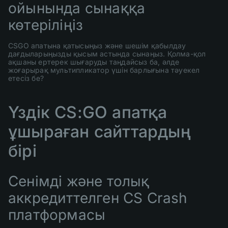
ойынында сынаққа
көтеріліңіз
CSGO апатына қатысыңыз және шешім қабылдау
дағдыларыңызды қысым астында сынаңыз. Қолма-қол
ақшаны ертерек шығаруды таңдайсыз ба, әлде
жоғарырақ мультипликатор үшін барлығына тәуекел
етесіз бе?
Үздік CS:GO апатқа
ұшыраған сайттардың
бірі
Сенімді және толық
аккредиттелген CS Crash
платформасы