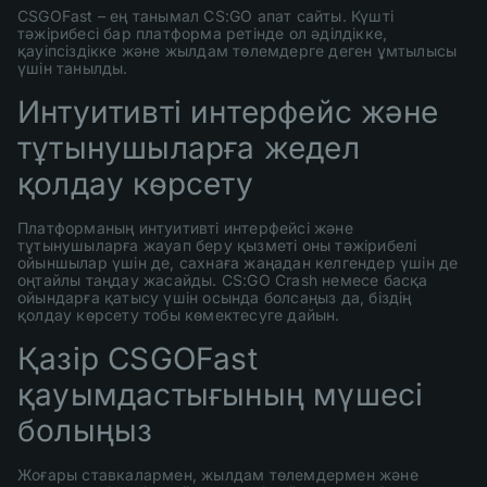
CSGOFast – ең танымал CS:GO апат сайты. Күшті
тәжірибесі бар платформа ретінде ол әділдікке,
қауіпсіздікке және жылдам төлемдерге деген ұмтылысы
үшін танылды.
Интуитивті интерфейс және
тұтынушыларға жедел
қолдау көрсету
Платформаның интуитивті интерфейсі және
тұтынушыларға жауап беру қызметі оны тәжірибелі
ойыншылар үшін де, сахнаға жаңадан келгендер үшін де
оңтайлы таңдау жасайды. CS:GO Crash немесе басқа
ойындарға қатысу үшін осында болсаңыз да, біздің
қолдау көрсету тобы көмектесуге дайын.
Қазір CSGOFast
қауымдастығының мүшесі
болыңыз
Жоғары ставкалармен, жылдам төлемдермен және