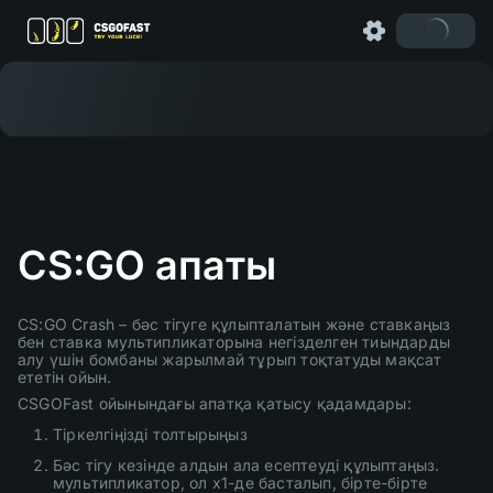
CS:GO апаты
CS:GO Crash – бәс тігуге құлыпталатын және ставкаңыз
бен ставка мультипликаторына негізделген тиындарды
алу үшін бомбаны жарылмай тұрып тоқтатуды мақсат
ететін ойын.
CSGOFast ойынындағы апатқа қатысу қадамдары:
Тіркелгіңізді толтырыңыз
Бәс тігу кезінде алдын ала есептеуді құлыптаңыз.
мультипликатор, ол x1-де басталып, бірте-бірте