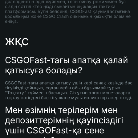
дәлелденетін әділ жүйемен, тегін ойнау режимімен бұл
сіздің сәттіліктеріңізді сынайтын ең жақсы тактика
платформасы. Бүгін белсенді CSGOFast қауымдастығына
қосылыңыз және CSGO Crash ойынының қызықты әлеміне
еніңіз.
ЖҚС
CSGOFast-тағы апатқа қалай
қатысуға болады?
CSGOFast-тағы апатқа қатысу үшін кері санақ кезінде бәс
тігуіңізді қойыңыз, содан кейін ойын бұзылмай тұрып
"Тоқтату" түймесін басыңыз. Сіз ұтып алған монеталарға
тоқтау сәтіндегі бәс тігу және мультипликатор әсер етеді.
Мен өзімнің терілерім мен
депозиттерімнің қауіпсіздігі
үшін CSGOFast-қа сене