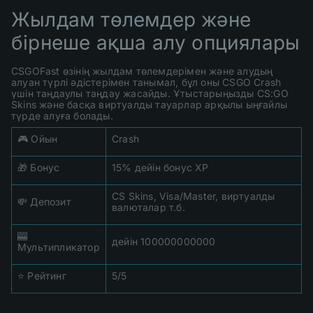
Жылдам төлемдер және
бірнеше ақша алу опциялары
CSGOFast өзінің жылдам төлемдерімен және алудың
алуан түрлі әдістерімен танымал, бұл оны CSGO Crash
үшін таңдаулы таңдау жасайды. Ұтыстарыңызды CS:GO
Skins және басқа виртуалды тауарлар арқылы ыңғайлы
түрде алуға болады.
🎮 Ойын
Crash
🎁 Бонус
15% дейін бонус XP
CS Skins, Visa/Master, виртуалды
💸 Депозит
валюталар т.б.
🎰
дейін 100000000000
Мультипликатор
⭐ Рейтинг
5/5