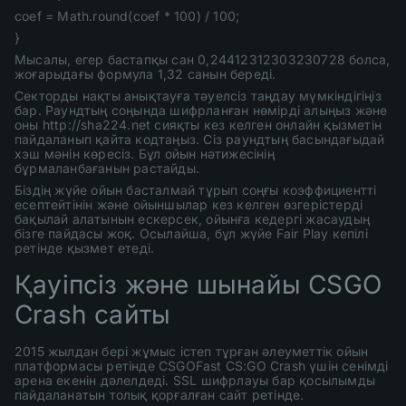
coef = Math.round(coef * 100) / 100;
}
Мысалы, егер бастапқы сан 0,24412312303230728 болса,
жоғарыдағы формула 1,32 санын береді.
Секторды нақты анықтауға тәуелсіз таңдау мүмкіндігіңіз
бар. Раундтың соңында шифрланған нөмірді алыңыз және
оны http://sha224.net сияқты кез келген онлайн қызметін
пайдаланып қайта кодтаңыз. Сіз раундтың басындағыдай
хэш мәнін көресіз. Бұл ойын нәтижесінің
бұрмаланбағанын растайды.
Біздің жүйе ойын басталмай тұрып соңғы коэффициентті
есептейтінін және ойыншылар кез келген өзгерістерді
бақылай алатынын ескерсек, ойынға кедергі жасаудың
бізге пайдасы жоқ. Осылайша, бұл жүйе Fair Play кепілі
ретінде қызмет етеді.
Қауіпсіз және шынайы CSGO
Crash сайты
2015 жылдан бері жұмыс істеп тұрған әлеуметтік ойын
платформасы ретінде CSGOFast CS:GO Crash үшін сенімді
арена екенін дәлелдеді. SSL шифрлауы бар қосылымды
пайдаланатын толық қорғалған сайт ретінде.