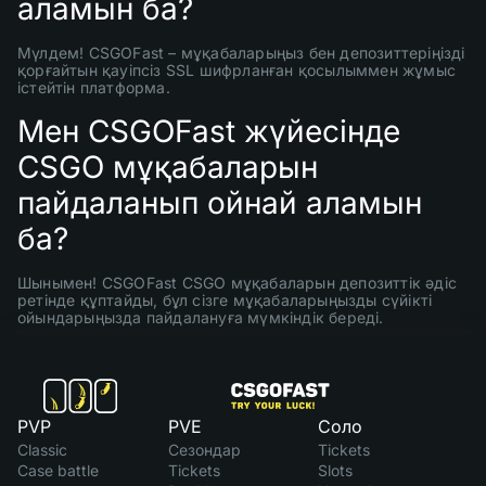
аламын ба?
Мүлдем! CSGOFast – мұқабаларыңыз бен депозиттеріңізді
қорғайтын қауіпсіз SSL шифрланған қосылыммен жұмыс
істейтін платформа.
Мен CSGOFast жүйесінде
CSGO мұқабаларын
пайдаланып ойнай аламын
ба?
Шынымен! CSGOFast CSGO мұқабаларын депозиттік әдіс
ретінде құптайды, бұл сізге мұқабаларыңызды сүйікті
ойындарыңызда пайдалануға мүмкіндік береді.
PVP
PVE
Соло
Classic
Сезондар
Tickets
Case battle
Tickets
Slots