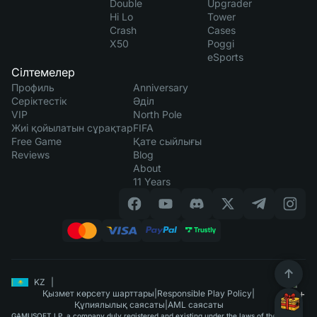
Double
Upgrader
Hi Lo
Tower
Crash
Cases
X50
Poggi
eSports
Сілтемелер
Профиль
Anniversary
Серіктестік
Әділ
VIP
North Pole
Жиі қойылатын сұрақтар
FIFA
Free Game
Қате сыйлығы
Reviews
Blog
About
11 Years
KZ
|
Қызмет көрсету шарттары
|
Responsible Play Policy
|
Құпиялылық саясаты
|
AML саясаты
GAMUSOFT LP, a company duly registered and existing under the laws of the