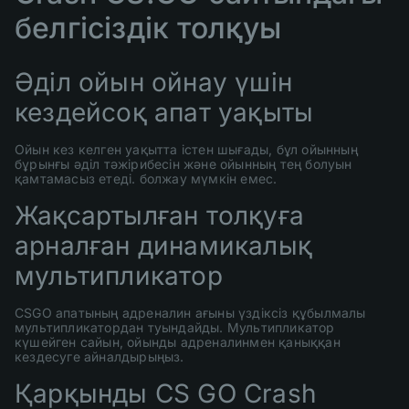
белгісіздік толқуы
Әділ ойын ойнау үшін
кездейсоқ апат уақыты
Ойын кез келген уақытта істен шығады, бұл ойынның
бұрынғы әділ тәжірибесін және ойынның тең болуын
қамтамасыз етеді. болжау мүмкін емес.
Жақсартылған толқуға
арналған динамикалық
мультипликатор
CSGO апатының адреналин ағыны үздіксіз құбылмалы
мультипликатордан туындайды. Мультипликатор
күшейген сайын, ойынды адреналинмен қаныққан
кездесуге айналдырыңыз.
Қарқынды CS GO Crash