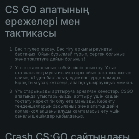
CS GO апатының
ережелері мен
тактикасы
Бәс тігулер жасау. Бәс тігу арқылы раундты
бастаңыз. Ойын бұзылмай тұрып, сергек болыңыз
және тоқтатуға дайын болыңыз!
Ұтыс ставкасының көбейткішін анықтау. Ұтыс
ставкасының мультипликаторы ойын алға жылжыған
сайын, x1-ден басталып, үдемелі түрде дамиды.
Бірақ тым ұзақ күтсеңіз, апатқа ұшырауыңыз мүмкін.
Ұтыстарыңызды арттыруға арналған кеңестер. CSGO
апатында ұтыстарыңызды арттыру үшін қашан
тоқтату керектігін білу өте маңызды. Көбейту
тенденцияларын бақылаңыз және апатқа дейін
қолма-қол ақшаны алуды қамтамасыз ету үшін
саналы шешімдер қабылдаңыз.
Crash CS:GO сайтындағы