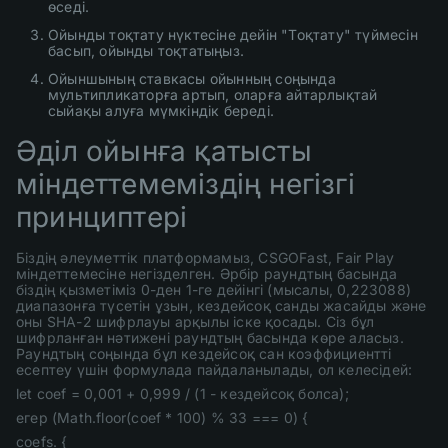
өседі.
Ойынды тоқтату нүктесіне дейін "Тоқтату" түймесін
басып, ойынды тоқтатыңыз.
Ойыншының ставкасы ойынның соңында
мультипликаторға артып, оларға айтарлықтай
сыйақы алуға мүмкіндік береді.
Әділ ойынға қатысты
міндеттемеміздің негізгі
принциптері
Біздің әлеуметтік платформамыз, CSGOFast, Fair Play
міндеттемесіне негізделген. Әрбір раундтың басында
біздің қызметіміз 0-ден 1-ге дейінгі (мысалы, 0,223088)
диапазонға түсетін ұзын, кездейсоқ санды жасайды және
оны SHA-2 шифрлауы арқылы іске қосады. Сіз бұл
шифрланған нәтижені раундтың басында көре аласыз.
Раундтың соңында бұл кездейсоқ сан коэффициентті
есептеу үшін формулада пайдаланылады, ол келесідей:
let coef = 0,001 + 0,999 / (1 - кездейсоқ болса);
егер (Math.floor(coef * 100) % 33 === 0) {
coefs. {