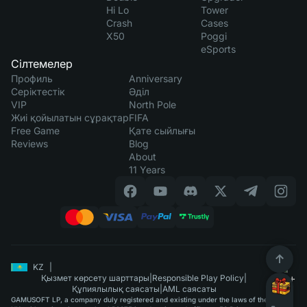
Hi Lo
Tower
Crash
Cases
X50
Poggi
eSports
Сілтемелер
Профиль
Anniversary
Серіктестік
Әділ
VIP
North Pole
Жиі қойылатын сұрақтар
FIFA
Free Game
Қате сыйлығы
Reviews
Blog
About
11 Years
KZ
|
Қызмет көрсету шарттары
|
Responsible Play Policy
|
Құпиялылық саясаты
|
AML саясаты
GAMUSOFT LP, a company duly registered and existing under the laws of the