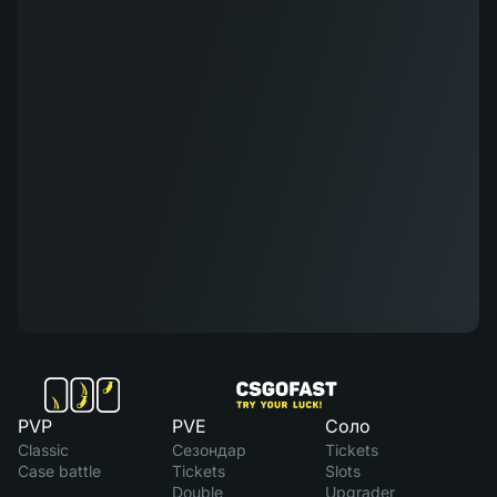
PVP
PVE
Соло
Classic
Сезондар
Tickets
Case battle
Tickets
Slots
Double
Upgrader