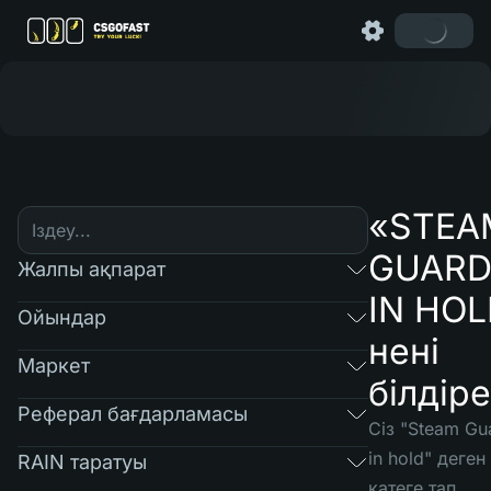
«STEA
GUARD
Жалпы ақпарат
IN HO
Ойындар
нені
Маркет
білдіре
Реферал бағдарламасы
Сіз "Steam Gua
in hold" деген
RAIN таратуы
қатеге тап