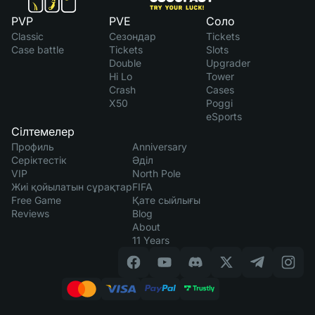
PVP
PVE
Соло
Classic
Сезондар
Tickets
Case battle
Tickets
Slots
Double
Upgrader
Hi Lo
Tower
Crash
Cases
X50
Poggi
eSports
Сілтемелер
Профиль
Anniversary
Серіктестік
Әділ
VIP
North Pole
Жиі қойылатын сұрақтар
FIFA
Free Game
Қате сыйлығы
Reviews
Blog
About
11 Years