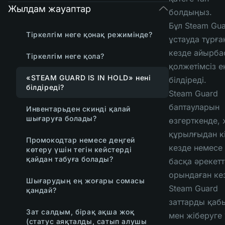
Жылдам жауаптар
болдыңыз.
Бұл Steam Gu
Тіркелгім неге қонақ режимінде?
ұстауда тұрға
кезде айырба
Тіркелгім неге қола?
қолжетімсіз е
«STEAM GUARD IS IN HOLD» нені
білдіреді.
білдіреді?
Steam Guard
баптауларын
Инвентарьден скинді қалай
шығаруға болады?
өзгерткенде,
құрылғыдан к
Промокодтар немесе деңгей
кезде немесе
көтеру үшін тегін кейстерді
қайдан табуға болады?
басқа әрекетт
орындаған ке
Шығарудың ең жоғары сомасы
Steam Guard
қандай?
заттарды қаб
Зат салдым, бірақ ақша жоқ
мен жіберуге 
(статус аяқталды, сатып алушы