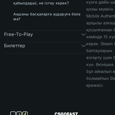
күнге дейін ш
қабылдады), не істеу керек?
қоюы мүмкін.
Ақшаны басқаларға аударуға бола
Mobile Authent
ма?
арқылы алға
қосылғаннан 
Free-To-Play
кемінде 15 күн
керек. Steam 
Билеттер
баптауларын
өзгерту үшін 
күн. Өкінішке
бұл айналып ө
болмайтын St
ережесі.