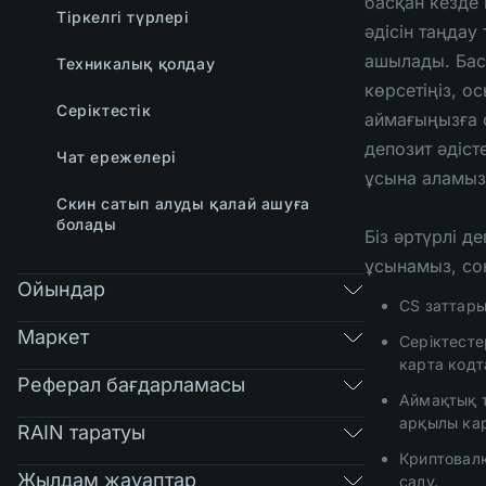
басқан кезде 
Тіркелгі түрлері
әдісін таңдау 
ашылады. Баст
Техникалық қолдау
көрсетіңіз, ос
Серіктестік
аймағыңызға с
депозит әдісте
Чат ережелері
ұсына аламыз
Скин сатып алуды қалай ашуға
болады
Біз әртүрлі де
ұсынамыз, со
Ойындар
CS заттары
Маркет
Серіктесте
карта кодт
Реферал бағдарламасы
Аймақтық 
арқылы кар
RAIN таратуы
Криптовал
Жылдам жауаптар
салу.