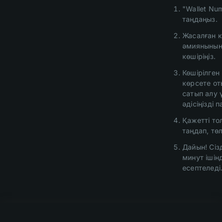
"Wallet Num
таңдаңыз.
Жасалған 
әмиянының
көшіріңіз.
Көшірілге
көрсете о
сатып алу 
әдісіңізді 
Қажетті т
таңдап, тө
Дайын! Сіз
минут ішін
есептеледі