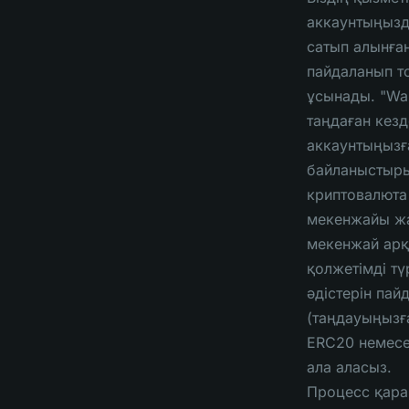
аккаунтыңызд
сатып алынға
пайдаланып то
ұсынады. "Wal
таңдаған кезд
аккаунтыңызғ
байланыстыры
криптовалюта
мекенжайы ж
мекенжай арқ
қолжетімді тү
әдістерін па
(таңдауыңызғ
ERC20 немесе
ала аласыз.
Процесс қара