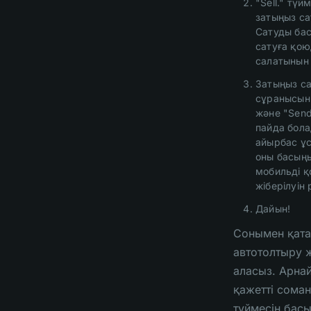
"Sell." түй
затыңыз са
Сатуды бас
сатуға қо
салатынын 
Затыңыз са
сұранысын
және "Send
пайда бол
айырбас ұ
оны басың
мобильді 
жіберілуін
Дайын!
Сонымен қата
автотолтыру 
аласыз. Арна
қажетті соманы 
түймесін бас