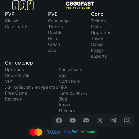
PVP
PVE
Соло
Classic
Сезондар
Tickets
Case battle
Tickets
Slots
Double
Upgrader
Hi Lo
Tower
Crash
Cases
X50
Poggi
eSports
Сілтемелер
Профиль
Anniversary
Серіктестік
Әділ
VIP
North Pole
Жиі қойылатын сұрақтар
FIFA
Free Game
Қате сыйлығы
Reviews
Blog
About
11 Years