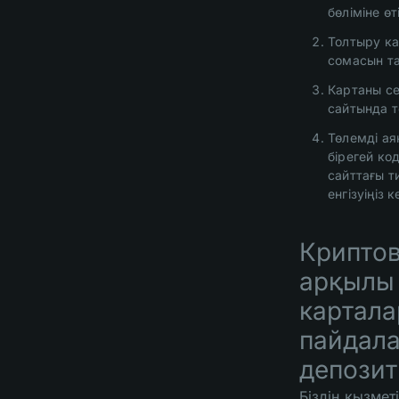
бөліміне өті
Толтыру ка
сомасын т
Картаны се
сайтында т
Төлемді аяқ
бірегей код
сайттағы ти
енгізуіңіз 
Крипто
арқылы
картал
пайдал
депозит
Біздің қызметі