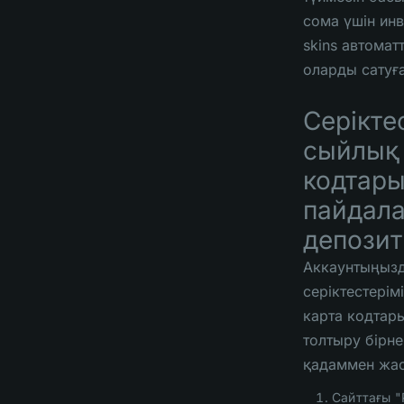
сома үшін ин
skins автомат
оларды сатуғ
Серікте
сыйлық 
кодтар
пайдал
депозит
Аккаунтыңыз
серіктестерім
карта кодтар
толтыру бірн
қадаммен жа
Сайттағы "