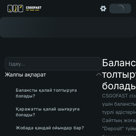
Баланс
толтыр
Жалпы ақпарат
болад
Балансты қалай толтыруға
CSGOFAST сіз
болады?
үшін баланст
Қаражатты қалай шығаруға
түрлі әдістер
болады?
Сайттың жоға
Жобада қандай ойындар бар?
"Deposit" түй