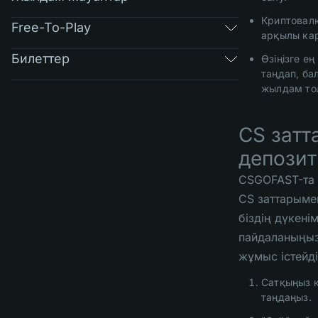
Криптовал
Free-To-Play
арқылы кар
Билеттер
Өзіңізге ең
таңдап, ба
жылдам то
CS зат
депозит
CSGOFAST-та
CS заттарыме
біздің дүкенім
пайдаланыңыз
жұмыс істейді
Сатқыңыз к
таңдаңыз.