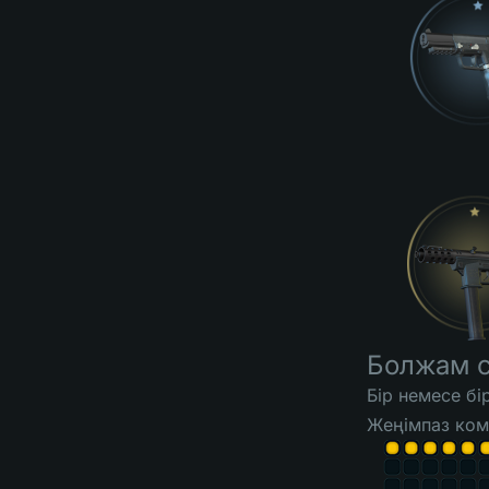
Болжам 
Бір немесе б
Жеңімпаз ком