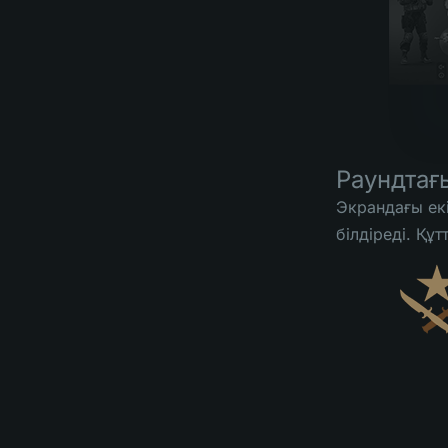
Раундтағ
Экрандағы ек
білдіреді. Құ