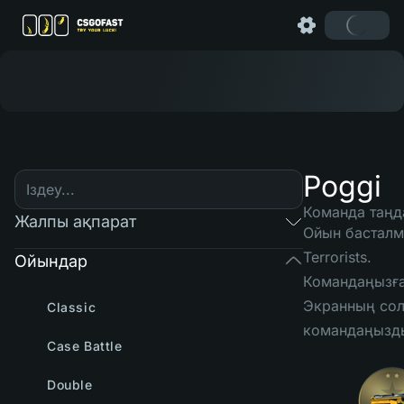
Poggi
Команда таңд
Жалпы ақпарат
Ойын басталма
Terrorists.
Ойындар
Командаңызға 
Экранның сол
Classic
командаңызды
Case Battle
Double