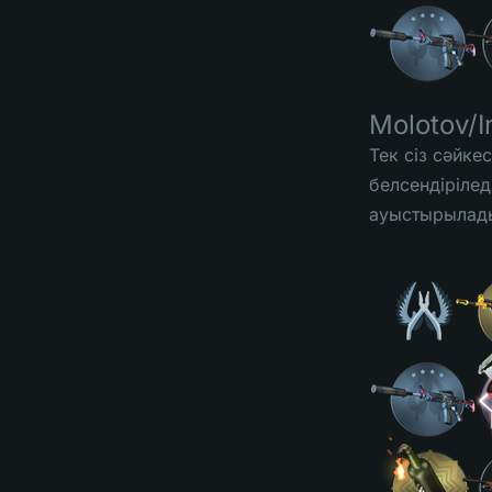
Molotov/I
Тек сіз сәйке
белсендірілед
ауыстырылад