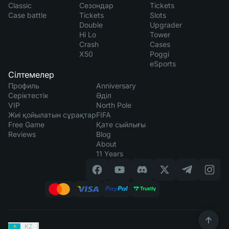
Classic
Сезондар
Tickets
Case battle
Tickets
Slots
Double
Upgrader
Hi Lo
Tower
Crash
Cases
X50
Poggi
eSports
Сілтемелер
Профиль
Anniversary
Серіктестік
Әділ
VIP
North Pole
Жиі қойылатын сұрақтар
FIFA
Free Game
Қате сыйлығы
Reviews
Blog
About
11 Years
KZ
|