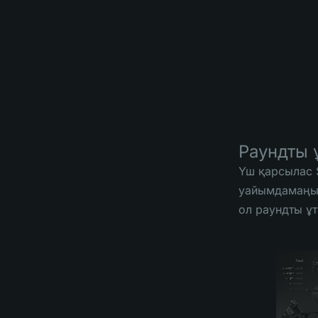
Раундты 
Үш қарсылас S
уайымдамаңыз!
ол раундты ұт