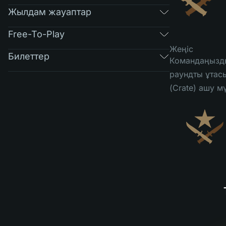
Жылдам жауаптар
Free-To-Play
Жеңіс
Билеттер
Командаңызды
раундты ұтас
(Crate) ашу м