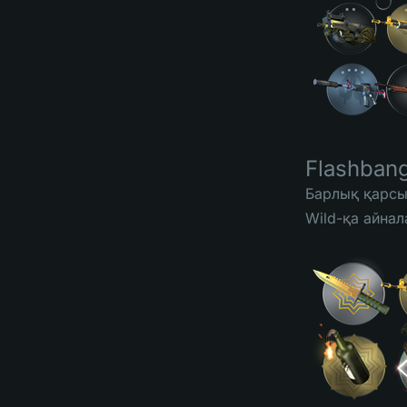
Flashban
Барлық қарсы
Wild-қа айнал