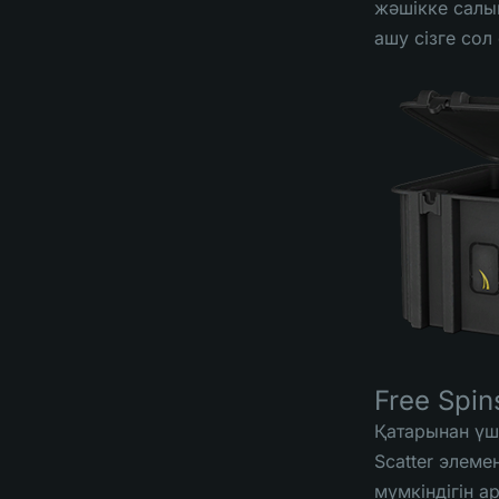
жәшікке салы
ашу сізге сол
Free Spin
Қатарынан үш 
Scatter элеме
мүмкіндігін а