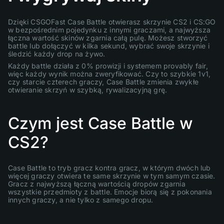
Dzięki CSGOFast Case Battle otwierasz skrzynie CS2 i CS:GO
w bezpośrednim pojedynku z innymi graczami, a najwyższa
łączna wartość skinów zgarnia całą pulę. Możesz stworzyć
battle lub dołączyć w kilka sekund, wybrać swoje skrzynie i
śledzić każdy drop na żywo.
Każdy battle działa z 0% prowizji i systemem provably fair,
więc każdy wynik można zweryfikować. Czy to szybkie 1v1,
czy starcie czterech graczy, Case Battle zmienia zwykłe
otwieranie skrzyń w szybką, rywalizacyjną grę.
Czym jest Case Battle w
CS2?
Case Battle to tryb gracz kontra gracz, w którym dwóch lub
więcej graczy otwiera te same skrzynie w tym samym czasie.
Gracz z najwyższą łączną wartością dropów zgarnia
wszystkie przedmioty z battle. Emocje biorą się z pokonania
innych graczy, a nie tylko z samego dropu.