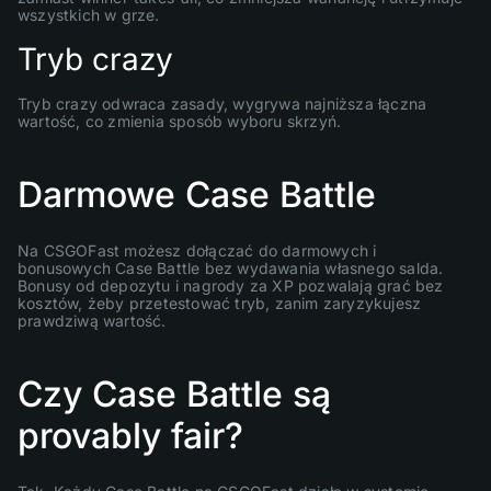
wszystkich w grze.
Tryb crazy
Tryb crazy odwraca zasady, wygrywa najniższa łączna
wartość, co zmienia sposób wyboru skrzyń.
Darmowe Case Battle
Na CSGOFast możesz dołączać do darmowych i
bonusowych Case Battle bez wydawania własnego salda.
Bonusy od depozytu i nagrody za XP pozwalają grać bez
kosztów, żeby przetestować tryb, zanim zaryzykujesz
prawdziwą wartość.
Czy Case Battle są
provably fair?