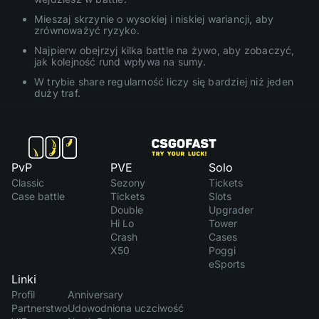
Mieszaj skrzynie o wysokiej i niskiej wariancji, aby
zrównoważyć ryzyko.
Najpierw obejrzyj kilka battle na żywo, aby zobaczyć,
jak kolejność rund wpływa na sumy.
W trybie share regularność liczy się bardziej niż jeden
duży traf.
PvP
PVE
Solo
Classic
Sezony
Tickets
Case battle
Tickets
Slots
Double
Upgrader
Hi Lo
Tower
Crash
Cases
X50
Poggi
eSports
Linki
Profil
Anniversary
Partnerstwo
Udowodniona uczciwość