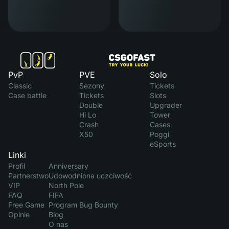
PvP
PVE
Solo
Classic
Sezony
Tickets
Case battle
Tickets
Slots
Double
Upgrader
Hi Lo
Tower
Crash
Cases
X50
Poggi
eSports
Linki
Profil
Anniversary
Partnerstwo
Udowodniona uczciwość
VIP
North Pole
FAQ
FIFA
Free Game
Program Bug Bounty
Opinie
Blog
O nas