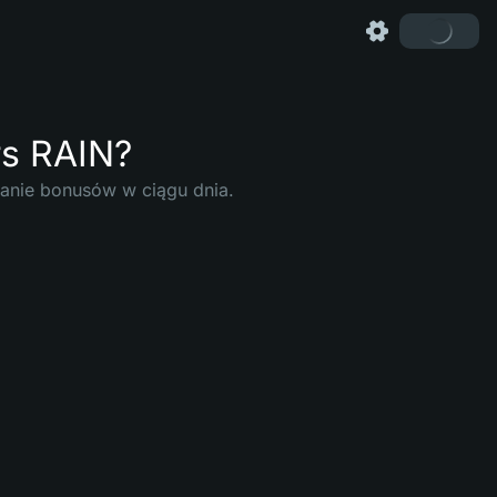
rs RAIN?
anie bonusów w ciągu dnia.