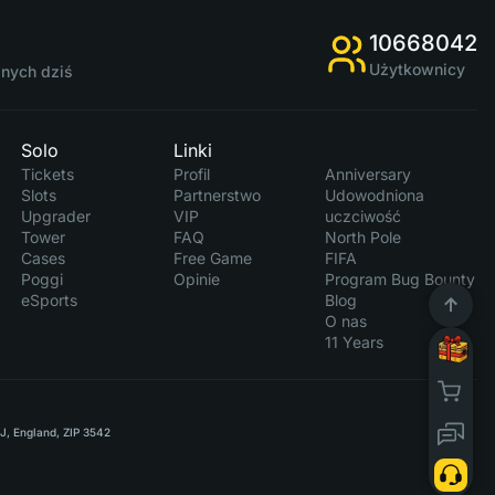
10668042
Użytkownicy
anych dziś
Solo
Linki
Tickets
Profil
Anniversary
Slots
Partnerstwo
Udowodniona
Upgrader
VIP
uczciwość
Tower
FAQ
North Pole
Cases
Free Game
FIFA
Poggi
Opinie
Program Bug Bounty
eSports
Blog
O nas
11 Years
RJ, England, ZIP 3542