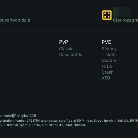
otwartych dziś
Gier rozegr
PvP
PVE
Classic
Sezony
Case battle
Tickets
Double
Hi Lo
Crash
X50
watności
|
Polityka AML
stration number LP23754 and registered office at 50 Princes Street, Ipswich, Suffolk, IP1 1
, BOUBOULINA BUILDING, Flat/Office 42, 1060, Nicosia.