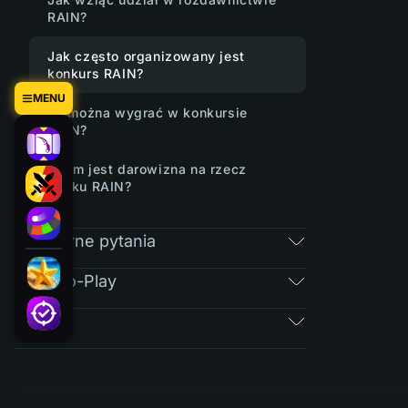
RAIN?
Jak często organizowany jest
konkurs RAIN?
MENU
Ile można wygrać w konkursie
RAIN?
Czym jest darowizna na rzecz
banku RAIN?
Regularne pytania
Free-To-Play
Bilety