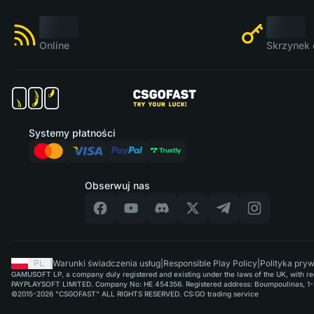
Online
Skrzynek 
Systemy płatności
Obserwuj nas
PL
|
Warunki świadczenia usług
|
Responsible Play Policy
|
Polityka pry
GAMUSOFT LP, a company duly registered and existing under the laws of the UK, with regi
PAYPLAYSOFT LIMITED. Company No: HE 454356. Registered address: Boumpoulinas, 1-3
©2015-2026 "CSGOFAST" ALL RIGHTS RESERVED. CS:GO trading service