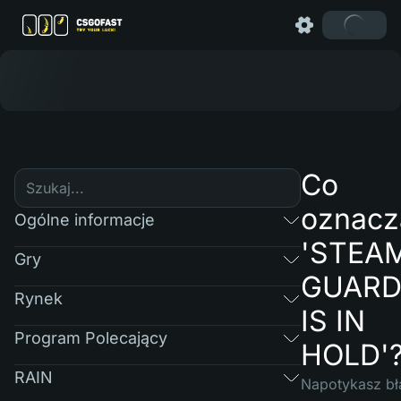
Co
oznacz
Ogólne informacje
'STEA
Gry
GUAR
Rynek
IS IN
Program Polecający
HOLD'
RAIN
Napotykasz bł