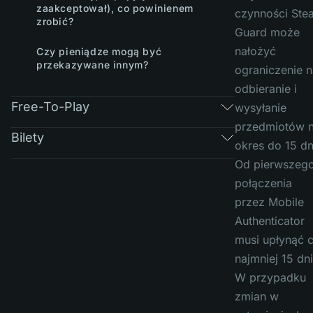
zaakceptował), co powinienem
czynności Ste
zrobić?
Guard może
nałożyć
Czy pieniądze mogą być
przekazywane innym?
ograniczenie n
odbieranie i
Free-To-Play
wysyłanie
przedmiotów 
Bilety
okres do 15 dn
Od pierwszeg
połączenia
przez Mobile
Authenticator
musi upłynąć 
najmniej 15 dni
W przypadku
zmian w