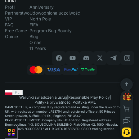
Linki
Profil
Anniversary
Partnerstwo
Udowodniona uczciwość
VIP
North Pole
FAQ
FIFA
Free Game
Program Bug Bounty
Opinie
Blog
O nas
11 Years
PL
|
Warunki świadczenia usług
|
Responsible Play Policy
|
Polityka prywatności
|
Polityka AML
GAMUSOFT LP, a company duly registered and existing under the laws of the
UK, with registration number LP23754 and registered office at 50 Princes
Street, Ipswich, Suffolk, IP1 1RJ, England, ZIP 3542
PAYPLAYSOFT LIMITED. Company No: HE 454356. Registered address:
Boumpoulinas, 1-3, BOUBOULINA BUILDING, Flat/Office 42, 1060, Nicosia.
©2015-2026 "CSGOFAST" ALL RIGHTS RESERVED. CS:GO trading service