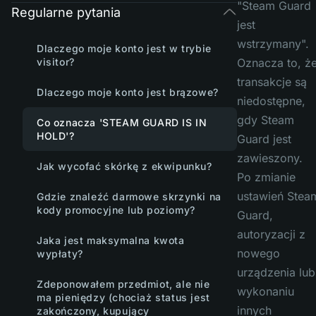
"Steam Guard
Regularne pytania
jest
wstrzymany".
Dlaczego moje konto jest w trybie
visitor?
Oznacza to, ż
transakcje są
Dlaczego moje konto jest brązowe?
niedostępne,
gdy Steam
Co oznacza 'STEAM GUARD IS IN
HOLD'?
Guard jest
zawieszony.
Jak wycofać skórkę z ekwipunku?
Po zmianie
ustawień Stea
Gdzie znaleźć darmowe skrzynki na
kody promocyjne lub poziomy?
Guard,
autoryzacji z
Jaka jest maksymalna kwota
nowego
wypłaty?
urządzenia lub
Zdeponowałem przedmiot, ale nie
wykonaniu
ma pieniędzy (chociaż status jest
innych
zakończony, kupujący