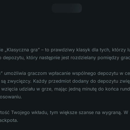
e „Klasyczna gra” – to prawdziwy klasyk dla tych, którzy
 depozytu, który następnie jest rozdzielany pomiędzy gra
a” umożliwia graczom wpłacanie wspólnego depozytu w cel
są zwycięzcy. Każdy przedmiot dodany do depozytu zwię
wzięcia udziału w grze, mając jedną minutę do końca rund
losowaniu.
tość Twojego wkładu, tym większe szanse na wygraną. W 
ackpota.