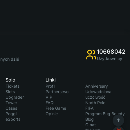
10668042
Użytkownicy
anych dziś
Solo
Linki
Tickets
Profil
Anniversary
Slots
Partnerstwo
Udowodniona
Upgrader
VIP
uczciwość
Tower
FAQ
North Pole
Cases
Free Game
FIFA
Poggi
Opinie
Program Bug Bounty
eSports
Blog
O nas