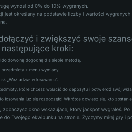
sługę wynosi od 0% do 10% wygranych.
ji jest określany na podstawie liczby i wartości wygrany
ana.
dołączyć i zwiększyć swoje szans
następujące kroki:
aldo dowolną dogodną dla siebie metodą.
 przedmioty z menu wymiany.
cisk „Weź udział w losowaniu”.
edmioty, które chcesz wpłacić do depozytu i potwierdź swój wkła
do losowania już się rozpoczęło! Wkrótce dowiesz się, kto zostan
 zobaczysz okno wskazujące, który jackpot wygrałeś. Po p
e do Twojego ekwipunku na stronie. Życzymy miłej gry i 