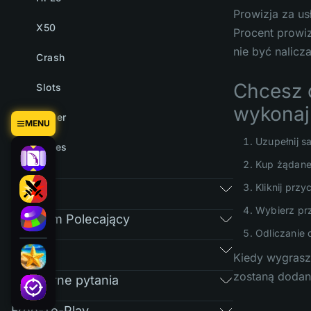
Prowizja za u
X50
Procent prowiz
nie być nalicz
Crash
Chcesz 
Slots
wykonaj 
Tower
MENU
Uzupełnij s
Cases
Kup żądane
Rynek
Kliknij przy
Wybierz prz
Program Polecający
Odliczanie 
RAIN
Kiedy wygrasz,
zostaną dodan
Regularne pytania
Free-To-Play