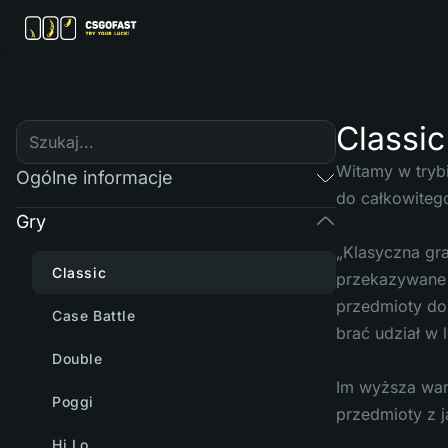
Classic
Witamy w trybi
Ogólne informacje
do całkowitego
Gry
„Klasyczna gr
Classic
przekazywane 
przedmioty do 
Case Battle
brać udział w 
Double
Im wyższa war
Poggi
przedmioty z j
Hi Lo