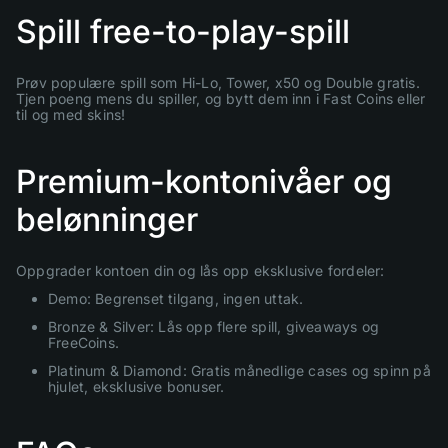
Spill free-to-play-spill
Prøv populære spill som Hi-Lo, Tower, x50 og Double gratis.
Tjen poeng mens du spiller, og bytt dem inn i Fast Coins eller
til og med skins!
Premium-kontonivåer og
belønninger
Oppgrader kontoen din og lås opp eksklusive fordeler:
Demo: Begrenset tilgang, ingen uttak.
Bronze & Silver: Lås opp flere spill, giveaways og
FreeCoins.
Platinum & Diamond: Gratis månedlige cases og spinn på
hjulet, eksklusive bonuser.