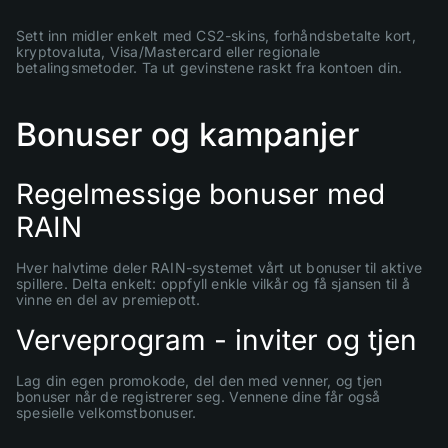
Sett inn midler enkelt med CS2-skins, forhåndsbetalte kort,
kryptovaluta, Visa/Mastercard eller regionale
betalingsmetoder. Ta ut gevinstene raskt fra kontoen din.
Bonuser og kampanjer
Regelmessige bonuser med
RAIN
Hver halvtime deler RAIN-systemet vårt ut bonuser til aktive
spillere. Delta enkelt: oppfyll enkle vilkår og få sjansen til å
vinne en del av premiepott.
Verveprogram - inviter og tjen
Lag din egen promokode, del den med venner, og tjen
bonuser når de registrerer seg. Vennene dine får også
spesielle velkomstbonuser.