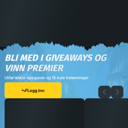
BLI MED I GIVEAWAYS OG
VINN PREMIER
Utfør enkle oppgaver og få kule belønninger
Logg Inn