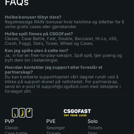
FAQs
Hvilke bonuser tilbyr dere?
Regelmessige RAIN-bonuser hver halvtime og billetter for å
vinne gratis cases eller gjenstander.
Hvilke spill finnes på CSGOFast?
Classic, Case Battle, Fast, Double, Baccarat, Hi-Lo, x50,
Crash, Poggi, Slots, Tower, Wheel og Cases.
Kan jeg spille uten å sette inn?
Ja, vi har en free-to-play-seksjon. Spill spill, tjen poeng og
bytt dem inn i belønninger.
Hvordan kontakter jeg support eller foreslår et
partnerskap?
Du kan kontakte supportteamet vårt døgnet rundt ved å
klikke på support-ikonet på nettstedet. For partnerskap,
send en e-post til support@csgofast.com med detaljene i
forslaget ditt.
PVP
PVE
Solo
Classic
Sesonger
Tickets
Case battle
Tickets
Slots