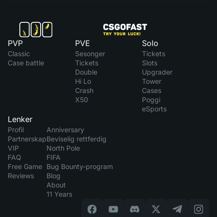
PVP
PVE
Solo
Classic
Sesonger
Tickets
Case battle
Tickets
Slots
Double
Upgrader
Hi Lo
Tower
Crash
Cases
X50
Poggi
eSports
Lenker
Profil
Anniversary
Partnerskap
Beviselig rettferdig
VIP
North Pole
FAQ
FIFA
Free Game
Bug Bounty-program
Reviews
Blog
About
11 Years