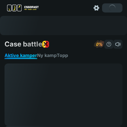
Case battle
0%
Hvordan s
Aktive kamper
Ny kamp
Topp