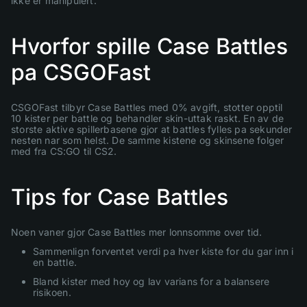
ikke er manipulert.
Hvorfor spille Case Battles
pa CSGOFast
CSGOFast tilbyr Case Battles med 0% avgift, stotter opptil
10 kister per battle og behandler skin-uttak raskt. En av de
storste aktive spillerbasene gjor at battles fylles pa sekunder
nesten nar som helst. De samme kistene og skinsene folger
med fra CS:GO til CS2.
Tips for Case Battles
Noen vaner gjor Case Battles mer lonnsomme over tid.
Sammenlign forventet verdi pa hver kiste for du gar inn i
en battle.
Bland kister med hoy og lav varians for a balansere
risikoen.