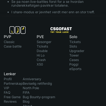
Se pa noen live-battles forst for a se hvordan
runderekkefolgen pavirker totalene.
I share-modus er jevnhet verdt mer enn en stor treff.
PVP
PVE
Solo
Classic
Sesonger
Tickets
Case battle
Tickets
Slots
Double
Upgrader
Hi Lo
Tower
Crash
Cases
X50
Poggi
eSports
Lenker
Profil
Anniversary
Partnerskap
Beviselig rettferdig
VIP
North Pole
FAQ
FIFA
Free Game
Bug Bounty-program
Reviews
Blog
About