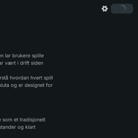
 lar brukere spille
r vært i drift siden
rstå hvordan hvert spill
aluta og er designet for
 som et tradisjonelt
stander og klart