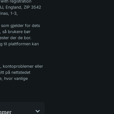
with registration
1RJ, England, ZIP 3542
nas, 1-3,
som gjelder for dets
d, så brukere bør
nester der de bor.
g til plattformen kan
, kontoproblemer eller
tt på nettstedet
e, hvor vanlige
mmer