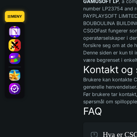
GAMUSOFT LP
, a com
number LP23754 and regi
PAYPLAYSOFT LIMITED.
MENY
BOUBOULINA BUILDING, 
CSGOFast fungerer som 
operatørselskaper i dere
forsikre seg om at de ha
Denne siden er kun til 
være begrenset i enkelt
Kontakt og
Brukere kan kontakte C
generelle henvendelser.
Før brukere tar kontakt
spørsmål om spillopple
FAQ
Hva er CS