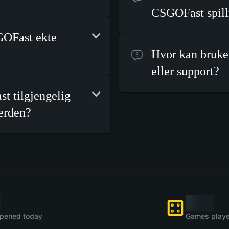
CSGOFast spillr
OFast ekte
Hvor kan bruker
eller support?
t tilgjengelig
erden?
pened today
Games playe