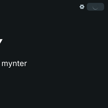
Y
s mynter