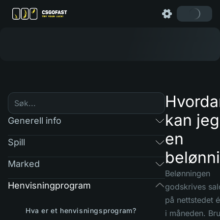
Hvorda
kan jeg
Generell info
en
Spill
belønn
Marked
Belønningen
Henvisningprogram
godskrives sa
på nettstedet 
Hva er et henvisningsprogram?
i måneden. Br