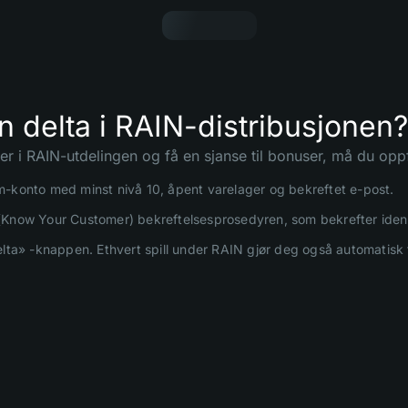
 delta i RAIN-distribusjonen?
ker i RAIN-utdelingen og få en sjanse til bonuser, må du opp
-konto med minst nivå 10, åpent varelager og bekreftet e-post.
Know Your Customer) bekreftelsesprosedyren, som bekrefter ident
elta» -knappen. Ethvert spill under RAIN gjør deg også automatisk ti