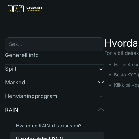
Hvordan
For å bli delta
Generell info
Ha en Steam
Spill
Bestå KYC (
Marked
Klikk på «d
Henvisningprogram
RAIN
Hva er en RAIN-distribusjon?
Hvordan delta i RAIN-