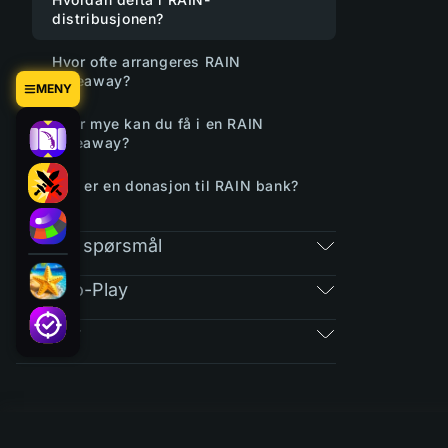
distribusjonen?
Hvor ofte arrangeres RAIN
Giveaway?
MENY
Hvor mye kan du få i en RAIN
giveaway?
Hva er en donasjon til RAIN bank?
Vanlige spørsmål
Free-To-Play
Billetter