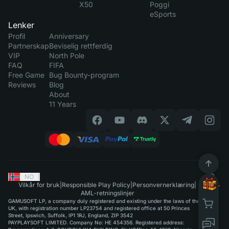
X50
Poggi
eSports
Lenker
Profil
Anniversary
Partnerskap
Beviselig rettferdig
VIP
North Pole
FAQ
FIFA
Free Game
Bug Bounty-program
Reviews
Blog
About
11 Years
NO
|
Vilkår for bruk
|
Responsible Play Policy
|
Personvernerklæring
|
AML-retningslinjer
GAMUSOFT LP, a company duly registered and existing under the laws of the
UK, with registration number LP23754 and registered office at 50 Princes
Street, Ipswich, Suffolk, IP1 1RJ, England, ZIP 3542
PAYPLAYSOFT LIMITED. Company No: HE 454356. Registered address: