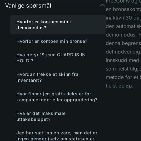
FreeCoins og u
Vanlige spørsmål
en bronsekonto
inaktiv i 30 da
Hvorfor er kontoen min i
den automatisk 
demomodus?
demomodus. Fo
Hvorfor er kontoen min bronse?
denne begrens
det nødvendig 
Hva betyr 'Steam GUARD IS IN
innskudd med 
HOLD'?
som helst tilgj
Hvordan trekke et skinn fra
metode for et 
inventaret?
helst beløp.
Hvor finner jeg gratis deksler for
kampanjekoder eller oppgradering?
Hva er det maksimale
uttaksbeløpet?
Jeg har satt inn en vare, men det er
ingen penger (selv om statusen er