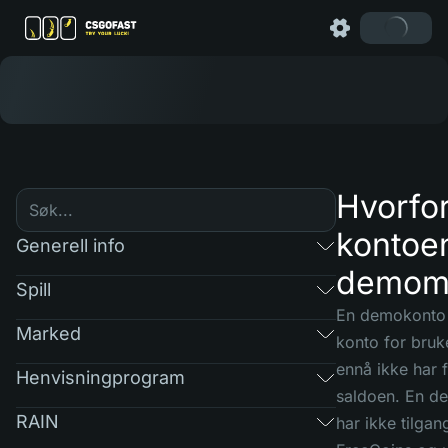
Hvorfor
kontoen
Generell info
demom
Spill
En demokonto 
Marked
konto for bru
ennå ikke har 
Henvisningprogram
saldoen. En d
RAIN
har ikke tilgang