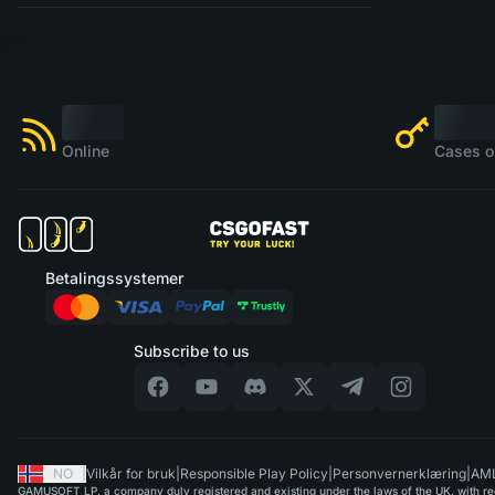
Online
Cases o
Betalingssystemer
Subscribe to us
NO
|
Vilkår for bruk
|
Responsible Play Policy
|
Personvernerklæring
|
AML
GAMUSOFT LP, a company duly registered and existing under the laws of the UK, with regi