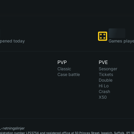
pened today
Games playe
PVP
PVE
Classic
Sesonger
Case battle
Tickets
Double
Hi Lo
Crash
X50
-retningslinjer
stration number LP23754 and registered office at 50 Princes Street, Ipswich, Suffolk, IP1 1