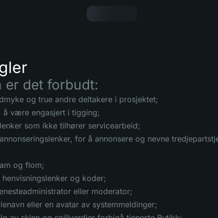
gler
n er det forbudt:
myke og true andre deltakere i prosjektet;
 å være engasjert i tigging;
lenker som ikke tilhører servicearbeid;
 annonseringslenker, for å annonsere og nevne tredjepartstj
pam og flom;
n henvisningslenker og koder;
jenesteadministrator eller moderator;
allenavn eller en avatar av systemmeldinger;
alg av skinn og spillverdier forbigå tjeneste Butikk;