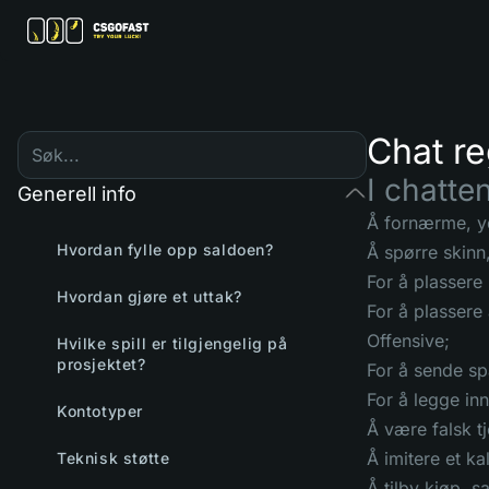
Chat re
I chatte
Generell info
Å fornærme, yd
Hvordan fylle opp saldoen?
Å spørre skinn,
For å plassere 
Hvordan gjøre et uttak?
For å plassere
Offensive;
Hvilke spill er tilgjengelig på
prosjektet?
For å sende s
For å legge in
Kontotyper
Å være falsk t
Å imitere et k
Teknisk støtte
Å tilby kjøp, s