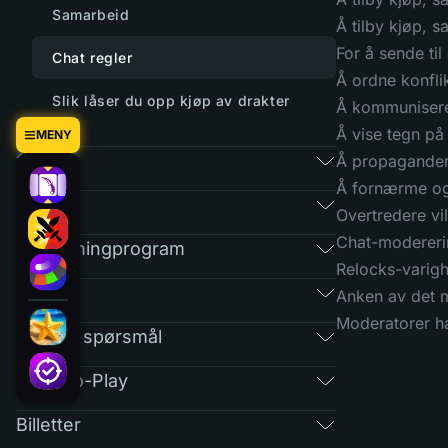
Samarbeid
Å tilby kjøp, s
For å sende ti
Chat regler
Å ordne konfli
Slik låser du opp kjøp av drakter
Å kommunisere 
Å vise tegn på
MENY
Spill
Å propagandere
Å fornærme og 
Marked
Overtredere vil
Chat-modereri
Henvisningprogram
Relocks-varigh
RAIN
Anken av det m
Moderatorer har
Vanlige spørsmål
Free-To-Play
Billetter