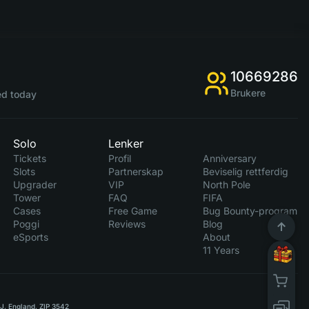
10669286
Brukere
d today
Solo
Lenker
Tickets
Profil
Anniversary
Slots
Partnerskap
Beviselig rettferdig
Upgrader
VIP
North Pole
Tower
FAQ
FIFA
Cases
Free Game
Bug Bounty-program
Poggi
Reviews
Blog
eSports
About
11 Years
RJ, England, ZIP 3542