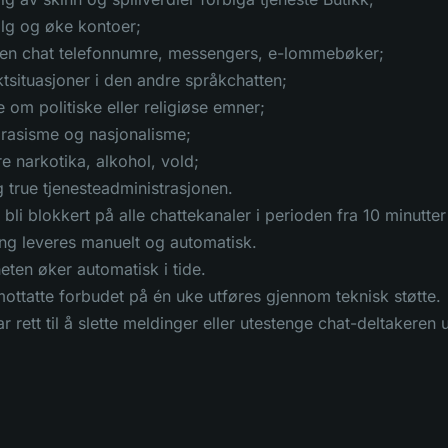
alg og øke kontoer;
l en chat telefonnumre, messengers, e-lommebøker;
ktsituasjoner i den andre språkchatten;
om politiske eller religiøse emner;
 rasisme og nasjonalisme;
 narkotika, alkohol, vold;
true tjenesteadministrasjonen.
 bli blokkert på alle chattekanaler i perioden fra 10 minutte
ng leveres manuelt og automatisk.
eten øker automatisk i tide.
ottatte forbudet på én uke utføres gjennom teknisk støtte.
 rett til å slette meldinger eller utestenge chat-deltakeren u