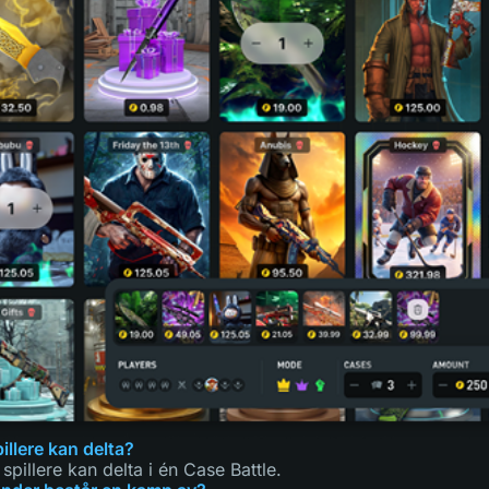
llere kan delta?
pillere kan delta i én Case Battle.