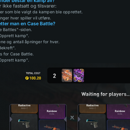
nder består en kamp av?
 ikke fastsatt og tilsvarer:
sser som ble valgt da kampen ble opprettet.
nger hver spiller vil utføre.
tter man en Case Battle?
se Battles"-siden.
"Opprett kamp".
ne og antall åpninger for hver.
Bekreft".
s for Case Battle.
"Opprett kamp".