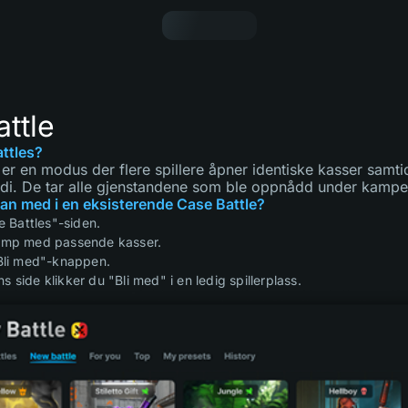
ttle
ttles?
 er en modus der flere spillere åpner identiske kasser samti
rdi. De tar alle gjenstandene som ble oppnådd under kampe
an med i en eksisterende Case Battle?
se Battles"-siden.
kamp med passende kasser.
"Bli med"-knappen.
 side klikker du "Bli med" i en ledig spillerplass.