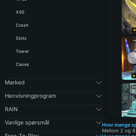
X50
Crash
Slots
Tower
Cases
Marked
Henvisningprogram
RAIN
Vanlige spørsmål
Hvor mange spi
Mellom 2 og 8 s
Free-To-Play