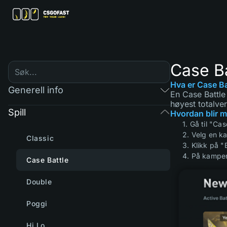
Case Ba
Hva er Case Ba
Generell info
En Case Battle
høyest totalve
Spill
Hvordan blir m
1. Gå til "Ca
2. Velg en 
Classic
3. Klikk på 
4. På kampens
Case Battle
Double
Poggi
Hi Lo