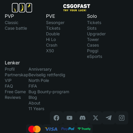
PVP
PVE
Solo
Classic
Sesonger
Tickets
Case battle
Tickets
Slots
Double
Upgrader
Hi Lo
Tower
Crash
Cases
X50
Poggi
eSports
Lenker
Profil
Anniversary
Partnerskap
Beviselig rettferdig
VIP
North Pole
FAQ
FIFA
Free Game
Bug Bounty-program
Reviews
Blog
About
11 Years