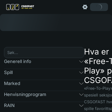
Hva er
«Free-
Generell info
Play» 
Spill
CSGOF
Marked
«Free-To-Play»
Henvisningprogram
spesiell seksj
CSGOFAST hvo
RAIN
spille favoritts