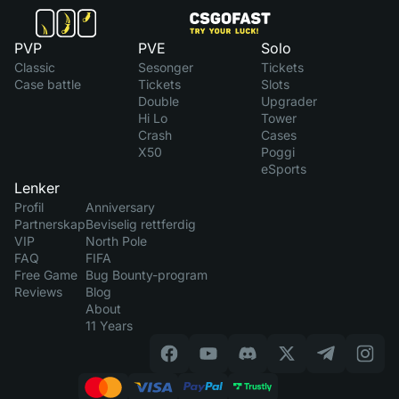
PVP
PVE
Solo
Classic
Sesonger
Tickets
Case battle
Tickets
Slots
Double
Upgrader
Hi Lo
Tower
Crash
Cases
X50
Poggi
eSports
Lenker
Profil
Anniversary
Partnerskap
Beviselig rettferdig
VIP
North Pole
FAQ
FIFA
Free Game
Bug Bounty-program
Reviews
Blog
About
11 Years