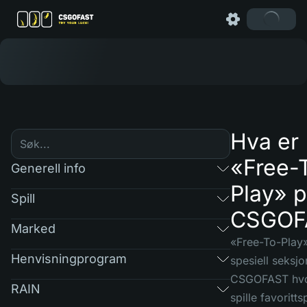
Hva er
«Free-
Generell info
Play» 
Spill
CSGOF
Marked
«Free-To-Play»
Henvisningprogram
spesiell seksj
CSGOFAST hvo
RAIN
spille favoritts