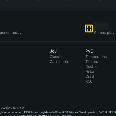
pened today
Games playe
JcJ
PvE
Classic
Temporadas
Case battle
Tickets
Double
Hi Lo
Crash
X50
cidad
|
Política AML
stration number LP23754 and registered office at 50 Princes Street, Ipswich, Suffolk, IP1 1
, BOUBOULINA BUILDING, Flat/Office 42, 1060, Nicosia.