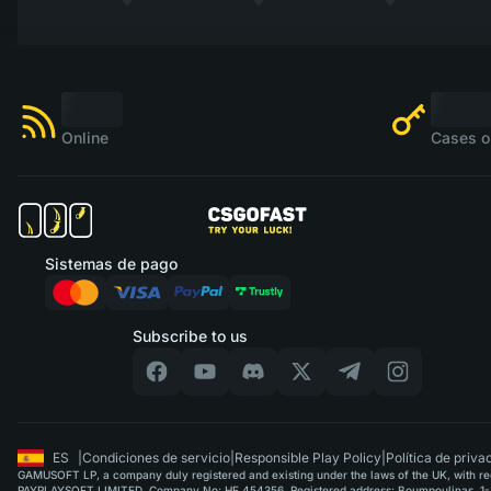
Online
Cases o
Sistemas de pago
Subscribe to us
ES
|
Condiciones de servicio
|
Responsible Play Policy
|
Política de priva
GAMUSOFT LP, a company duly registered and existing under the laws of the UK, with regi
PAYPLAYSOFT LIMITED. Company No: HE 454356. Registered address: Boumpoulinas, 1-3