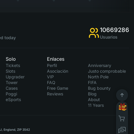
10669286
Usuarios
d today
Solo
Enlaces
Tickets
Perfil
Anniversary
Slots
Asociación
Justo comprobable
Upgrader
VIP
North Pole
Tower
FAQ
FIFA
Cases
Free Game
Bug bounty
Poggi
Reviews
Blog
eSports
About
11 Years
RJ, England, ZIP 3542