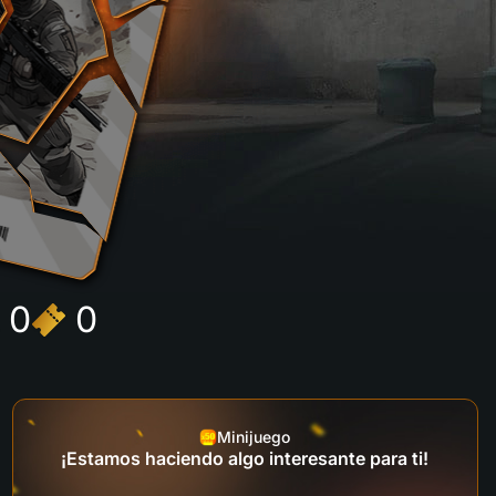
0
0
Minijuego
¡Estamos haciendo algo interesante para ti!