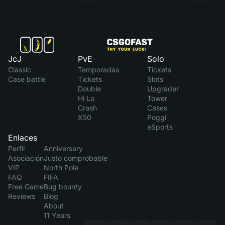
JcJ
PvE
Solo
Classic
Temporadas
Tickets
Case battle
Tickets
Slots
Double
Upgrader
Hi Lo
Tower
Crash
Cases
X50
Poggi
eSports
Enlaces
Perfil
Anniversary
Asociación
Justo comprobable
VIP
North Pole
FAQ
FIFA
Free Game
Bug bounty
Reviews
Blog
About
11 Years