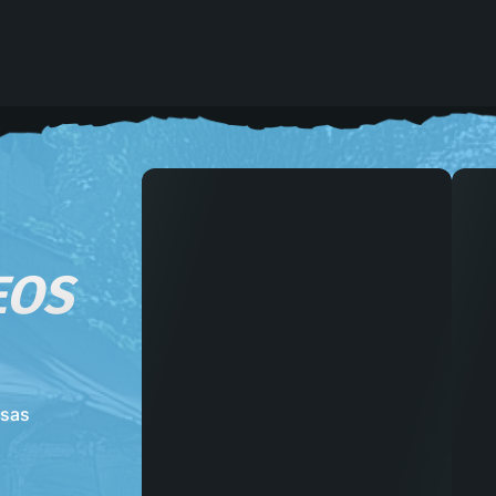
EOS
nsas