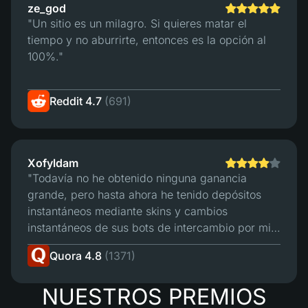
ze_god
"Un sitio es un milagro. Si quieres matar el
tiempo y no aburrirte, entonces es la opción al
100%."
Reddit 4.7
(691)
Xofyldam
"Todavía no he obtenido ninguna ganancia
grande, pero hasta ahora he tenido depósitos
instantáneos mediante skins y cambios
instantáneos de sus bots de intercambio por mis
ganancias HASTA AHORA. En general, hasta
Quora 4.8
(1371)
ahora todo bien. Supongo que mi única "queja"
es que desearía que sus bots de depósito
NUESTROS PREMIOS
aceptaran más de mis skins para el depósito.