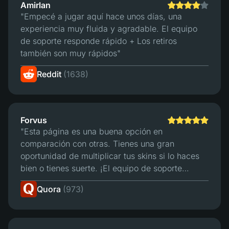
Amirlan
"Empecé a jugar aquí hace unos días, una
experiencia muy fluida y agradable. El equipo
de soporte responde rápido + Los retiros
también son muy rápidos"
Reddit
(1638)
Forvus
"Esta página es una buena opción en
comparación con otras. Tienes una gran
oportunidad de multiplicar tus skins si lo haces
bien o tienes suerte. ¡El equipo de soporte
responde en minutos y tiene un buen sistema de
Quora
(973)
intercambio. Para mí, es la mejor página para
apostar."