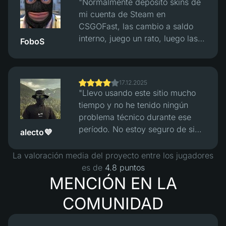
"Normalmente deposito skins de
verificación de hash. Después de
mi cuenta de Steam en
eso, las cosas se sintieron más
CSGOFast, las cambio a saldo
equilibradas, las victorias y
interno, juego un rato, luego las
FoboS
derrotas parecían justas. El sitio
vuelvo a convertir en skins a un
en sí funciona bien, interfaz
precio razonable y las retiro a
limpia, sin problemas obvios,
Steam. Los tipos de cambio son
pero aún hay que entender que
17.12.2025
justos y todo el proceso funciona
esto es juego de azar y no dinero
"Llevo usando este sitio mucho
bien sin problemas."
fácil"
tiempo y no he tenido ningún
problema técnico durante ese
período. No estoy seguro de si
alecto💜
estoy en positivo solo por jugar,
pero teniendo en cuenta cómo
La valoración media del proyecto entre los jugadores
han subido los precios de los
es de
4.8 puntos
skins durante los cinco años que
MENCIÓN EN LA
llevo en el juego, definitivamente
COMUNIDAD
estoy en ganancias en general :)"