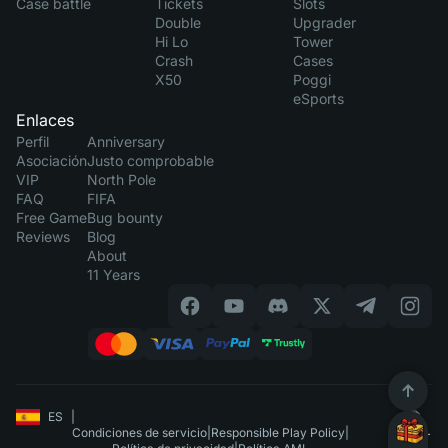
Case battle
Tickets
Slots
Double
Upgrader
Hi Lo
Tower
Crash
Cases
X50
Poggi
eSports
Enlaces
Perfil
Anniversary
Asociación
Justo comprobable
VIP
North Pole
FAQ
FIFA
Free Game
Bug bounty
Reviews
Blog
About
11 Years
ES
|
Condiciones de servicio
|
Responsible Play Policy
|