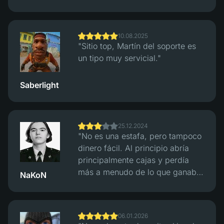
no tuve problemas con los
intercambios. Múltiples opciones
de pago. El soporte respondió
10.08.2025
rápido, los retiros fueron
"Sitio top, Martín del soporte es
rápidos."
un tipo muy servicial."
Saberlight
25.12.2024
"No es una estafa, pero tampoco
dinero fácil. Al principio abría
principalmente cajas y perdía
más a menudo de lo que ganaba.
NaKoN
Bastante, en realidad. Más tarde
cambié al modo clásico Crash y
empecé a verificar las rondas a
06.01.2026
través de su sistema de