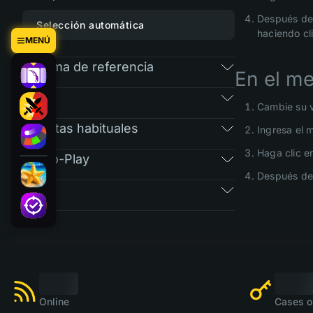
Después de 
Selección automática
haciendo cl
MENÚ
Programa de referencia
En el me
RAIN
Cambie su vi
Preguntas habituales
Ingresa el 
Haga clic e
Free-To-Play
Después de 
Tickets
Online
Cases o