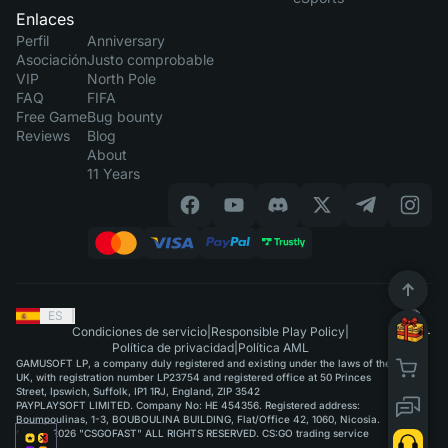
Enlaces
Perfil
Anniversary
Asociación
Justo comprobable
VIP
North Pole
FAQ
FIFA
Free Game
Bug bounty
Reviews
Blog
About
11 Years
ES
|
Condiciones de servicio
|
Responsible Play Policy
|
Política de privacidad
|
Política AML
GAMUSOFT LP, a company duly registered and existing under the laws of the
UK, with registration number LP23754 and registered office at 50 Princes
Street, Ipswich, Suffolk, IP1 1RJ, England, ZIP 3542
PAYPLAYSOFT LIMITED. Company No: HE 454356. Registered address:
Boumpoulinas, 1-3, BOUBOULINA BUILDING, Flat/Office 42, 1060, Nicosia.
©2015-2026 "CSGOFAST" ALL RIGHTS RESERVED. CS:GO trading service