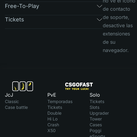
no ve el ícono
Free-To-Play
de contacto
de soporte,
Tickets
desactive las
extensiones
de su
navegador.
JcJ
PvE
Solo
Classic
Temporadas
Tickets
Case battle
Tickets
Slots
Double
Upgrader
Hi Lo
Tower
Crash
Cases
X50
Poggi
eSports