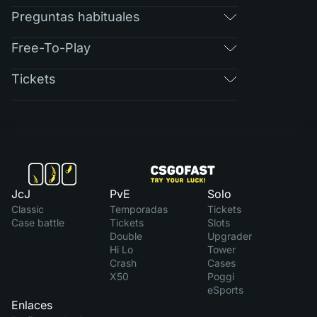
Preguntas habituales
Free-To-Play
Tickets
JcJ
PvE
Solo
Classic
Temporadas
Tickets
Case battle
Tickets
Slots
Double
Upgrader
Hi Lo
Tower
Crash
Cases
X50
Poggi
eSports
Enlaces