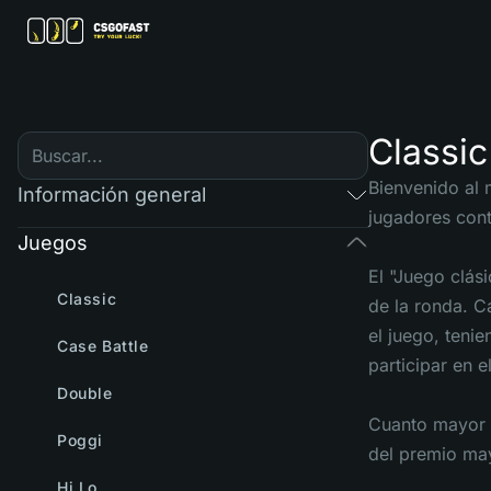
Classic
Bienvenido al 
Información general
jugadores contr
Juegos
El "Juego clás
Classic
de la ronda. C
el juego, teni
Case Battle
participar en e
Double
Cuanto mayor s
Poggi
del premio ma
Hi Lo