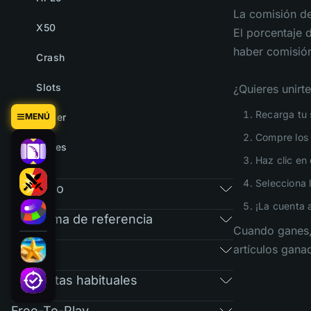
La comisión de
X50
El porcentaje 
haber comisió
Crash
Slots
¿Quieres unirt
Recarga tu 
MENÚ
Tower
Compre los 
Cases
Haz clic en 
Selecciona 
Mercado
¡La cuenta 
Programa de referencia
Cuando ganes, 
RAIN
artículos ganad
Preguntas habituales
Free-To-Play