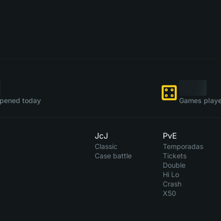
pened today
Games playe
JcJ
PvE
Classic
Temporadas
Case battle
Tickets
Double
Hi Lo
Crash
X50