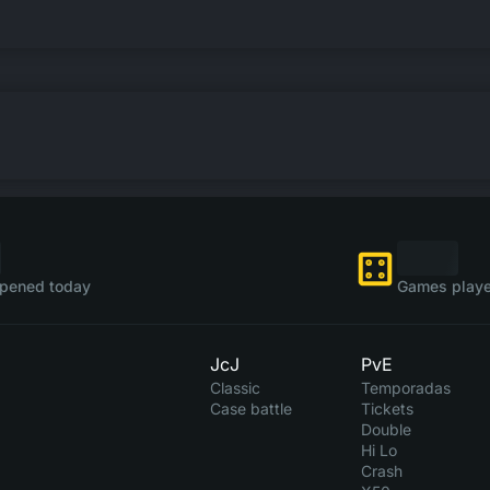
pened today
Games playe
JcJ
PvE
Classic
Temporadas
Case battle
Tickets
Double
Hi Lo
Crash