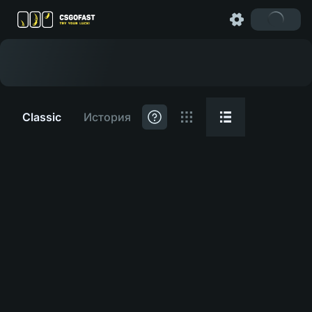
Classic
История
Как играть?
Игра
#2270663
:
1 /
0
0
0
0
или
50
оединяйтесь
гре сейчас и
игрывайте:
13
.
32