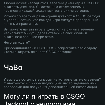
Любой может насладиться веселым днем игры в CSGO и
выиграть джекпот. С настоящим стремлением к
честности каждый может выиграть скины сегодня.
Игроки со всего мира выиграли джекпот в CS:GO сегодня
с уверенностью, что каждая игра следует проверенным
честным практикам.
Вы можете начать игру в джекпот на скины в течение
нескольких минут - делая ставки на свои скины и
выигрывая большое при этом.
Чего вы ждете?
Присоединяйтесь к CSGOFast и попробуйте свою удачу,
чтобы выиграть джекпот CS:GO сегодня!
ЧаВо
У вас еще остались вопросы, на которые мы не ответили?
Ознакомьтесь с нижеследующими часто задаваемыми
вопросами для получения дополнительной информации.
Могу ли я играть в CSGO
Jackpot с недорогими