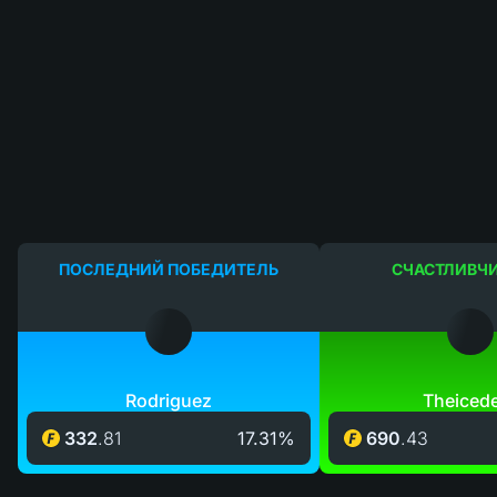
выиграть.
0%
Шанс
Daivinger
+1 332
поставил
Sticker Slab | Virtus.pro (Gold) | Copenhagen 2024
за
13
.
32
Билеты: с #1 по #1332
ИГРА
НАЧАЛАСЬ!
ПОСЛЕДНИЙ ПОБЕДИТЕЛЬ
СЧАСТЛИВЧИ
ВОЙДИТЕ В
ИГРУ С
ДЕПОЗИТОМ!
Хэш
раунда
Rodriguez
Theicede
224:
b
332
.
81
17.31%
690
.
43
7
6
8