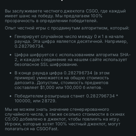
Вы заслуживаете честного джекпота CSGO, где каждый
имеет шанс на победу. Мы предлагаем 100%
прозрачность в определении победителей.
Опыт честной игры с продвинутым алгоритмом, который:
Генерирует случайное число между 0 и 1 в начале
раунда. Эта цифра является десятичной. Например,
0.282796734.
Цифра шифруется с использованием алгоритма SHA-
2, и каждое соединение на нашем сайте использует
безопасное SSL шифрование.
В конце раунда цифра 0.282796734 (в этом
примере) умножается на общую стоимость
депозита. Допустим, стоимость предметов
составляет $1,000 или 100,000 б илетов.
Победителем розыгрыша станет 0.282796734 *
100000, или 28729.
Мы не можем знать значение сгенерированного
случайного числа, а также сколько стоимости в скинах
CS:GO добавлено в джекпот, чтобы повлиять на игру.
Игроки, которые хотят 100% честный джекпот, могут
полагаться на CSGOFast.