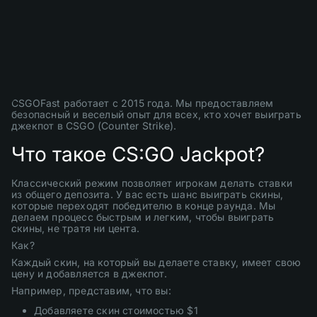
2
f
CSGOFast работает с 2015 года. Мы предоставляем
безопасный и веселый опыт для всех, кто хочет выиграть
джекпот в CSGO (Counter Strike).
Что такое CS:GO Jackpot?
Классический режим позволяет игрокам делать ставки
из общего депозита. У вас есть шанс выиграть скины,
которые переходят победителю в конце раунда. Мы
делаем процесс быстрым и легким, чтобы выиграть
скины, не тратя ни цента.
Как?
Каждый скин, на который вы делаете ставку, имеет свою
цену и добавляется в джекпот.
Например, представим, что вы:
Добавляете скин стоимостью $1