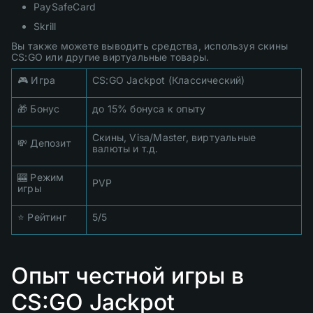
PaySafeCard
Skrill
Вы также можете выводить средства, используя скины
CS:GO или другие виртуальные товары.
🎮 Игра
CS:GO Jackpot (Классический)
🎁 Бонус
до 15% бонуса к опыту
Скины, Visa/Master, виртуальные
💸 Депозит
валюты и т.д.
🎰 Режим
PVP
игры
⭐ Рейтинг
5/5
Опыт честной игры в
CS:GO Jackpot