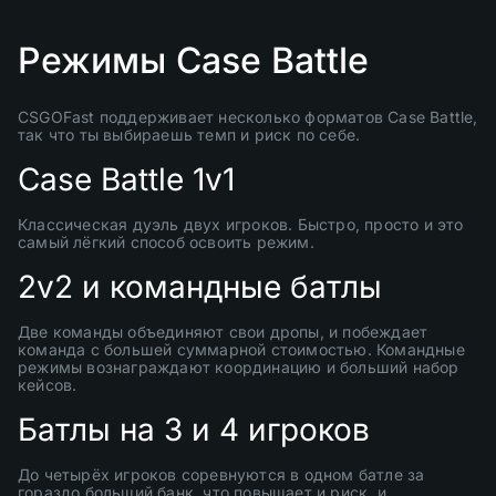
Режимы Case Battle
CSGOFast поддерживает несколько форматов Case Battle,
так что ты выбираешь темп и риск по себе.
Case Battle 1v1
Классическая дуэль двух игроков. Быстро, просто и это
самый лёгкий способ освоить режим.
2v2 и командные батлы
Две команды объединяют свои дропы, и побеждает
команда с большей суммарной стоимостью. Командные
режимы вознаграждают координацию и больший набор
кейсов.
Батлы на 3 и 4 игроков
До четырёх игроков соревнуются в одном батле за
гораздо больший банк, что повышает и риск, и