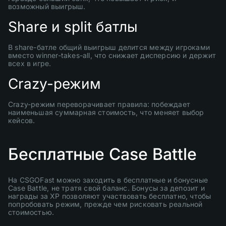
возможный выигрыш.
Share и split батлы
В share-батле общий выигрыш делится между игроками
вместо winner-takes-all, что снижает дисперсию и держит
всех в игре.
Crazy-режим
Crazy-режим переворачивает правила: побеждает
наименьшая суммарная стоимость, что меняет выбор
кейсов.
Бесплатные Case Battle
На CSGOFast можно заходить в бесплатные и бонусные
Case Battle, не тратя свой баланс. Бонусы за депозит и
награды за XP позволяют участвовать бесплатно, чтобы
попробовать режим, прежде чем рисковать реальной
стоимостью.