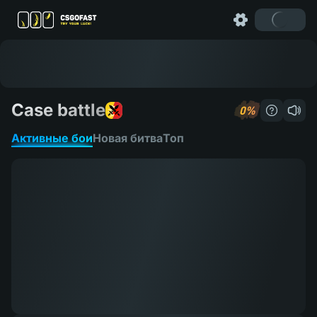
Case battle
0%
Как игра
Активные бои
Новая битва
Топ