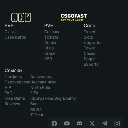
PVP
PVE
Соло
Classic
Сезоны
Tickets
Case battle
Tickets
Slots
Double
Upgrader
Hi Lo
Tower
Crash
Cases
X50
Poggi
eSports
Ссылки
Профиль
Anniversary
Партнерство
Честная игра
VIP
North Pole
FAQ
FIFA
Free Game
Программа Bug Bounty
Reviews
Блог
About
11 Years