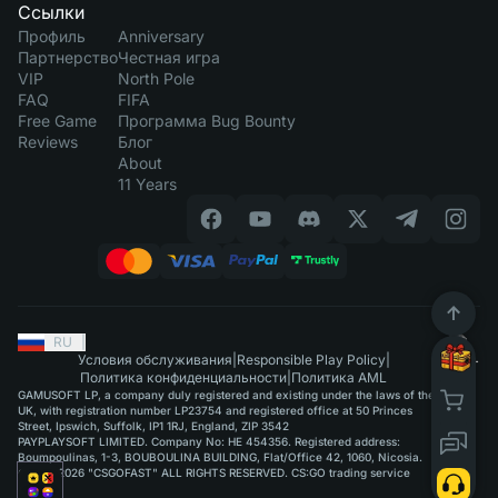
Ссылки
Профиль
Anniversary
Партнерство
Честная игра
VIP
North Pole
FAQ
FIFA
Free Game
Программа Bug Bounty
Reviews
Блог
About
11 Years
RU
|
Условия обслуживания
|
Responsible Play Policy
|
Политика конфиденциальности
|
Политика AML
GAMUSOFT LP, a company duly registered and existing under the laws of the
UK, with registration number LP23754 and registered office at 50 Princes
Street, Ipswich, Suffolk, IP1 1RJ, England, ZIP 3542
PAYPLAYSOFT LIMITED. Company No: HE 454356. Registered address:
Boumpoulinas, 1-3, BOUBOULINA BUILDING, Flat/Office 42, 1060, Nicosia.
©2015-2026 "CSGOFAST" ALL RIGHTS RESERVED. CS:GO trading service