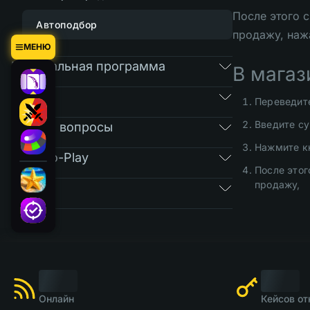
После этого 
Автоподбор
продажу, наж
МЕНЮ
Реферальная программа
В магаз
RAIN
Переведите
Введите су
Частые вопросы
Нажмите к
Free-To-Play
После этог
продажу,
Билеты
Онлайн
Кейсов от