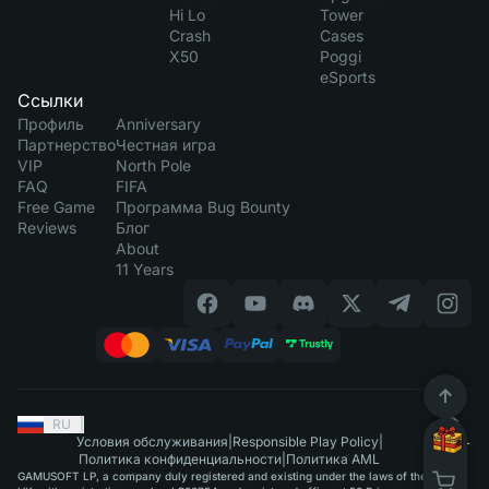
Hi Lo
Tower
Crash
Cases
X50
Poggi
eSports
Ссылки
Профиль
Anniversary
Партнерство
Честная игра
VIP
North Pole
FAQ
FIFA
Free Game
Программа Bug Bounty
Reviews
Блог
About
11 Years
RU
|
Условия обслуживания
|
Responsible Play Policy
|
Политика конфиденциальности
|
Политика AML
GAMUSOFT LP, a company duly registered and existing under the laws of the