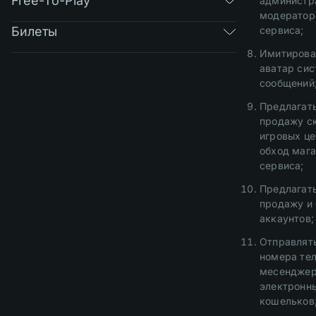
Free-To-Play
администр
модератор
Билеты
сервиса;
Имитирова
аватар си
сообщений
Предлагать
продажу с
игровых це
обход мага
сервиса;
Предлагать
продажу и 
аккаунтов;
Отправлять
номера те
месенджер
электронн
кошельков