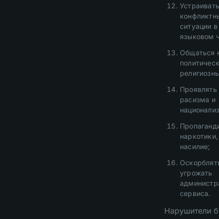
Устраиват
конфликтн
ситуации в
языковом ч
Общаться 
политическ
религиозны
Проявлять
расизма и
национали
Пропаганд
наркотики,
насилие;
Оскорблят
угрожать
администр
сервиса.
Нарушители б