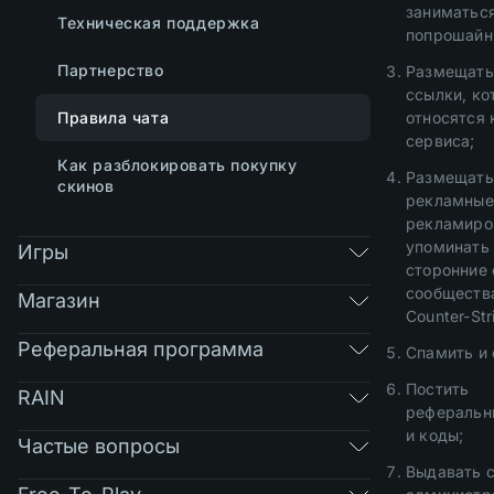
заниматьс
Техническая поддержка
попрошайн
Партнерство
Размещать
ссылки, ко
Правила чата
относятся 
сервиса;
Как разблокировать покупку
Размещать
скинов
рекламные
рекламиро
упоминать
Игры
сторонние 
сообществ
Магазин
Counter-Str
Реферальная программа
Спамить и 
Постить
RAIN
реферальн
и коды;
Частые вопросы
Выдавать с