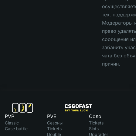
осуществляет
тех. поддержк
Модераторы 
право удалят
сообщения ил
забанить учас
чата без объ
причин.
PVP
PVE
Соло
Classic
Сезоны
Tickets
Case battle
Tickets
Slots
Double
Upgrader