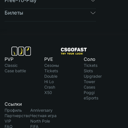
Free-To-Play
Билеты
PVP
PVE
Соло
Classic
Сезоны
Tickets
Case battle
Tickets
Slots
Double
Upgrader
Hi Lo
Tower
Crash
Cases
X50
Poggi
eSports
Ссылки
Профиль
Anniversary
Партнерство
Честная игра
VIP
North Pole
FAQ
FIFA