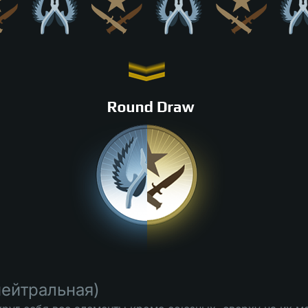
ы
нейтральная)