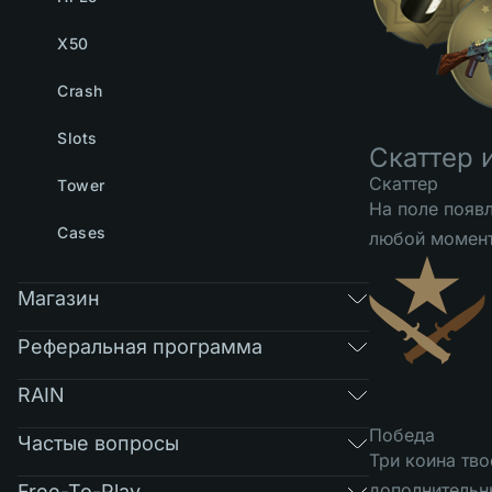
X50
Crash
Slots
Скаттер 
Скаттер
Tower
На поле появл
Cases
любой момент
Магазин
Реферальная программа
RAIN
Победа
Частые вопросы
Три коина тво
дополнительн
Free-To-Play