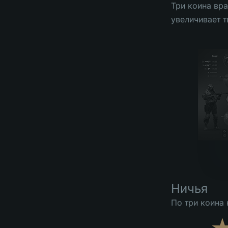
Три коина вр
увеличивает т
Ничья
По три коина