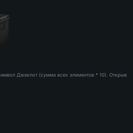
символ Джекпот (сумма всех элементов * 10). Открыв