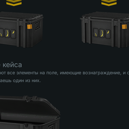
 кейса
ают все элементы на поле, имеющие вознаграждение, и 
аешь один из них.