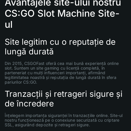
Avantajele site-ului nostru
CS:GO Slot Machine Site-
ul
Site legitim cu o reputație de
lungă durată
Din 2015, CSGOFast oferă cea mai bună experiență online
slot. Suntem un site gaming cu licență completă, în
parteneriat cu mulți influenceri importanți, afirmând
legitimitatea noastră și reputația de lungă durată în sfera
pariurilor CS:GO.
Tranzacții și retrageri sigure și
de încredere
Înțelegem importanța siguranței în tranzacțiile online. Site-ul
nostru funcționează pe o conexiune securizată cu criptare
SSL, asigurând depozite și retrageri sigure.