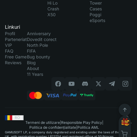
Hi Lo
Tower
Crash
Cases
X50
Poggi
eSports
Linkuri
Profil
Anniversary
Parteneriat
Dovedit corect
VIP
North Pole
FAQ
FIFA
Free Game
Bug bounty
Reviews
Blog
About
11 Years
RO
|
Termeni de utilizare
|
Responsible Play Policy
|
Politica de confidențialitate
|
Politica AML
GAMUSOFT LP, a company duly registered and existing under the laws of the
UK, with registration number LP23754 and registered office at 50 Princes