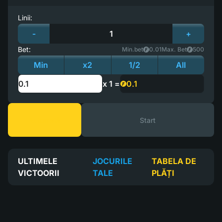
Linii:
-
1
+
Bet:
Min.bet
0.01
Max. Bet
500
Min
x2
1/2
All
x 1 =
Automată
Start
ULTIMELE
JOCURILE
TABELA DE
VICTOORII
TALE
PLĂȚI