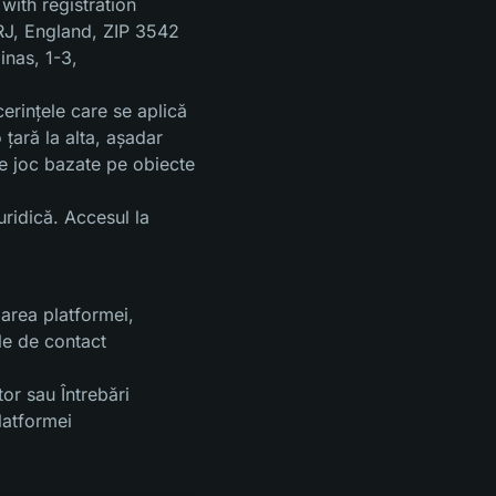
with registration
1RJ, England, ZIP 3542
nas, 1-3,
erințele care se aplică
o țară la alta, așadar
 de joc bazate pe obiecte
uridică. Accesul la
zarea platformei,
le de contact
tor sau Întrebări
latformei