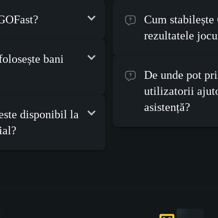
SGOFast?
Cum stabileșt
rezultatele jocu
olosește bani
De unde pot pr
utilizatorii ajut
asistență?
te disponibil la
ial?