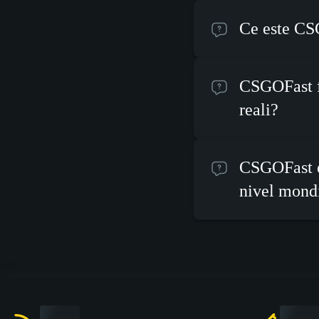
Ce este C
CSGOFast f
reali?
CSGOFast es
nivel mond