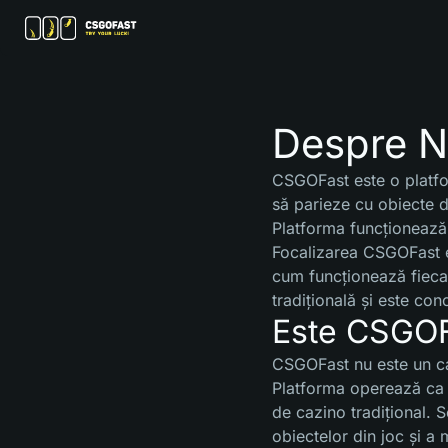
Despre N
CSGOFast este o platfor
să parieze cu obiecte d
Platforma funcționează
Focalizarea CSGOFast est
cum funcționează fiecar
tradițională și este co
Este CSGOF
CSGOFast nu este un ca
Platforma operează ca 
de cazino tradițional. 
obiectelor din joc și a 