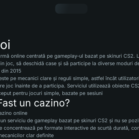
oi
mă online centrată pe gameplay-ul bazat pe skinuri CS2. Le 
in joc, să deschidă case și să participe la diverse moduri d
 din 2015
e pe mecanici clare și reguli simple, astfel încât utilizator
e joc înainte de a participa. Serviciul utilizează obiecte C
nceput pentru jocuri simple, bazate pe sesiuni
ast un cazino?
zino online
un serviciu de gameplay bazat pe skinuri CS2 și nu se poz
Se concentrează pe formate interactive de scurtă durată, cons
mecanicilor clar definite