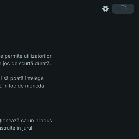
permite utilizatorilor
e joc de scurtă durată.
ii să poată înțelege
S2 în loc de monedă
iționează ca un produs
truite în jurul