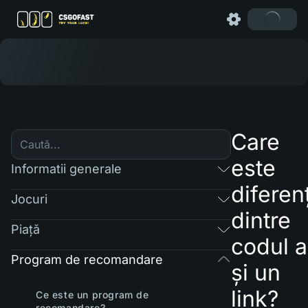
Care
este
Informatii generale
diferen
Jocuri
dintre
Piaţă
codul a
Program de recomandare
și un
link?
Ce este un program de
recomandare?