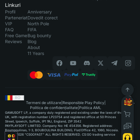
Linkuri
Profil
Anniversary
Parteneriat
Dovedit corect
VIP
North Pole
FAQ
FIFA
Free Game
Bug bounty
Reviews
Blog
About
11 Years
RO
|
Termeni de utilizare
|
Responsible Play Policy
|
Politica de confidențialitate
|
Politica AML
GAMUSOFT LP, a company duly registered and existing under the laws of the
UK, with registration number LP23754 and registered office at 50 Princes
Street, Ipswich, Suffolk, IP1 1RJ, England, ZIP 3542
PAYPLAYSOFT LIMITED. Company No: HE 454356. Registered address:
Boumpoulinas, 1-3, BOUBOULINA BUILDING, Flat/Office 42, 1060, Nicosia.
©2015-2026 "CSGOFAST" ALL RIGHTS RESERVED. CS:GO trading service